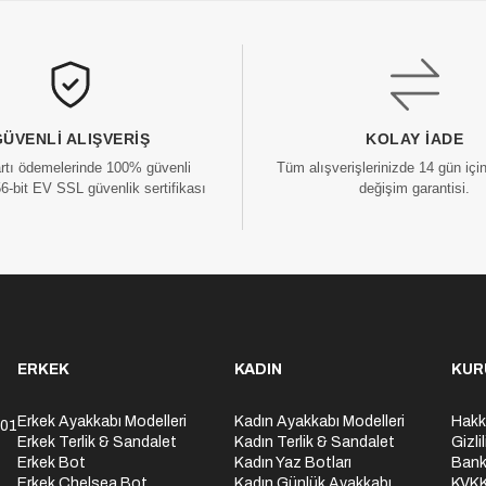
GÜVENLI ALIŞVERIŞ
KOLAY İADE
artı ödemelerinde 100% güvenli
Tüm alışverişlerinizde 14 gün içi
56-bit EV SSL güvenlik sertifikası
değişim garantisi.
ERKEK
KADIN
KUR
Erkek Ayakkabı Modelleri
Kadın Ayakkabı Modelleri
Hakk
301
Erkek Terlik & Sandalet
Kadın Terlik & Sandalet
Gizli
Erkek Bot
Kadın Yaz Botları
Bank
Erkek Chelsea Bot
Kadın Günlük Ayakkabı
KVK