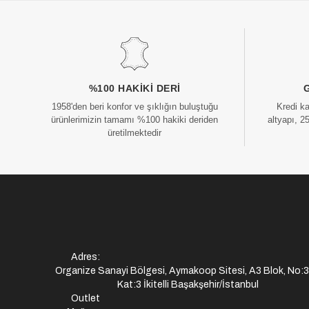
%100 HAKIKI DERI
1958'den beri konfor ve şıklığın buluştuğu
Kredi k
ürünlerimizin tamamı %100 hakiki deriden
altyapı, 2
üretilmektedir
Adres:
Organize Sanayi Bölgesi, Aymakoop Sitesi, A3 Blok, No:
Kat:3 İkitelli Başakşehir/İstanbul
Outlet