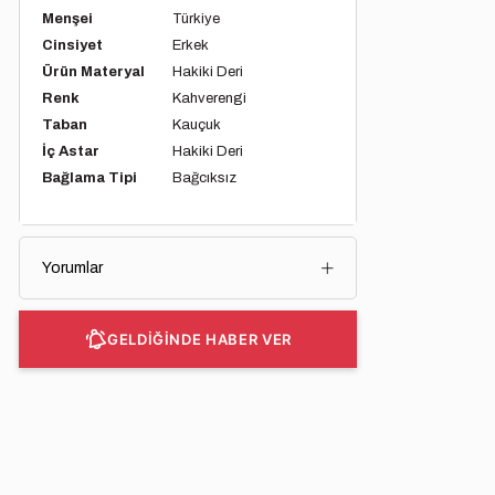
Menşei
Türkiye
Cinsiyet
Erkek
Ürün Materyal
Hakiki Deri
Renk
Kahverengi
Taban
Kauçuk
İç Astar
Hakiki Deri
Bağlama Tipi
Bağcıksız
Yorumlar
GELDİĞİNDE HABER VER