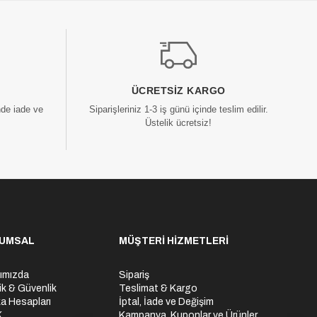
ÜCRETSIZ KARGO
nde iade ve
Siparişleriniz 1-3 iş günü içinde teslim edilir.
Üstelik ücretsiz!
UMSAL
MÜŞTERİ HİZMETLERİ
ımızda
Sipariş
lik & Güvenlik
Teslimat & Kargo
a Hesapları
İptal, İade ve Değişim
K
Kampanya, Kuponlar ve Ürünler