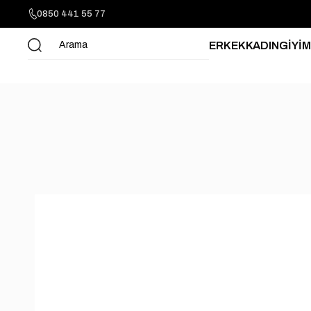
0850 441 55 77
ERKEK
KADIN
GİYİM