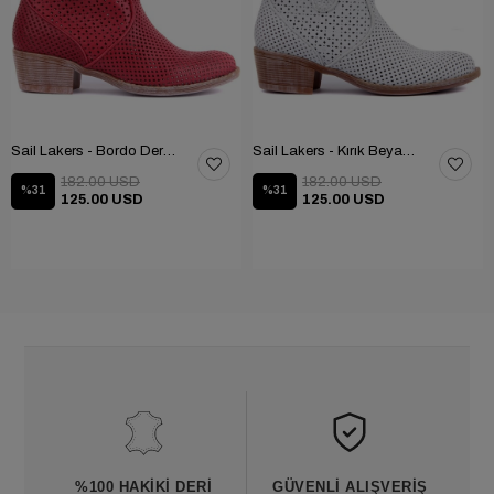
Sail Lakers - Bordo Deri Fermuarlı Kadın Yaz Botu
Sail Lakers - Kırık Beyaz Deri Fermuarsız Kadın Yaz Botu
182.00 USD
182.00 USD
%31
%31
125.00 USD
125.00 USD
%100 HAKIKI DERI
GÜVENLI ALIŞVERIŞ