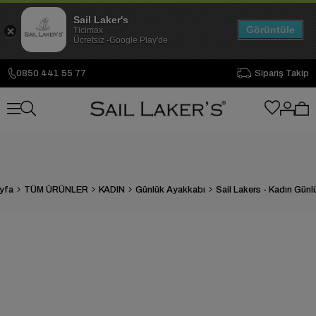
Sail Laker's
Görüntüle
Ticimax
Ücretsiz -Google Play'de
0850 441 55 77
Sipariş Takip
yfa
TÜM ÜRÜNLER
KADIN
Günlük Ayakkabı