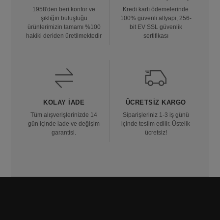
1958'den beri konfor ve
Kredi kartı ödemelerinde
şıklığın buluştuğu
100% güvenli altyapı, 256-
ürünlerimizin tamamı %100
bit EV SSL güvenlik
hakiki deriden üretilmektedir
sertifikası
KOLAY İADE
ÜCRETSIZ KARGO
Tüm alışverişlerinizde 14
Siparişleriniz 1-3 iş günü
gün içinde iade ve değişim
içinde teslim edilir. Üstelik
garantisi.
ücretsiz!