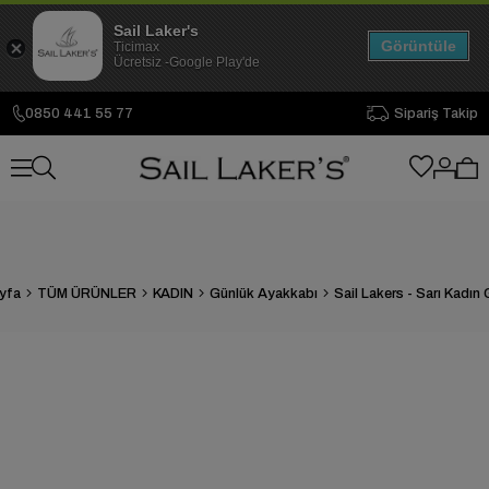
Sail Laker's
Görüntüle
Ticimax
Ücretsiz -Google Play'de
0850 441 55 77
Sipariş Takip
yfa
TÜM ÜRÜNLER
KADIN
Günlük Ayakkabı