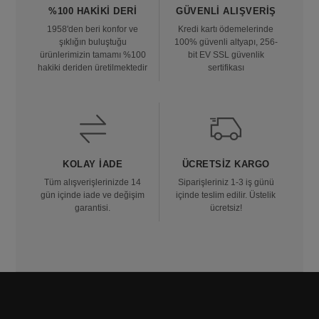
%100 HAKIKI DERI
GÜVENLI ALIŞVERIŞ
1958'den beri konfor ve
Kredi kartı ödemelerinde
şıklığın buluştuğu
100% güvenli altyapı, 256-
ürünlerimizin tamamı %100
bit EV SSL güvenlik
hakiki deriden üretilmektedir
sertifikası
KOLAY İADE
ÜCRETSIZ KARGO
Tüm alışverişlerinizde 14
Siparişleriniz 1-3 iş günü
gün içinde iade ve değişim
içinde teslim edilir. Üstelik
garantisi.
ücretsiz!