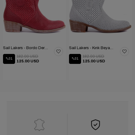
Sail Lakers - Bordo Deri Fermuarlı Kadın Yaz Botu
Sail Lakers - Kırık Beyaz Deri Fermuarsız Kadın Yaz Botu
182.00 USD
182.00 USD
%31
%31
125.00 USD
125.00 USD