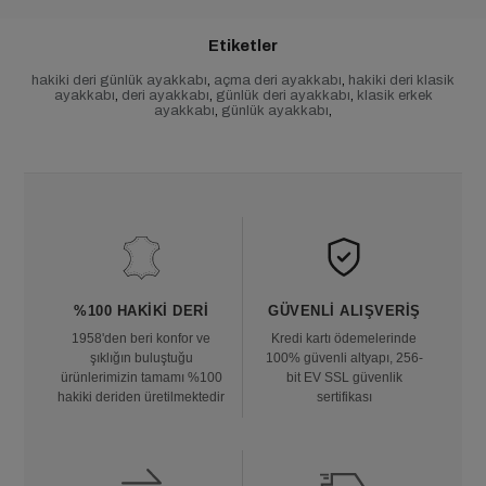
Etiketler
hakiki deri günlük ayakkabı
,
açma deri ayakkabı
,
hakiki deri klasik
ayakkabı
,
deri ayakkabı
,
günlük deri ayakkabı
,
klasik erkek
ayakkabı
,
günlük ayakkabı
,
%100 HAKIKI DERI
GÜVENLI ALIŞVERIŞ
1958'den beri konfor ve
Kredi kartı ödemelerinde
şıklığın buluştuğu
100% güvenli altyapı, 256-
ürünlerimizin tamamı %100
bit EV SSL güvenlik
hakiki deriden üretilmektedir
sertifikası