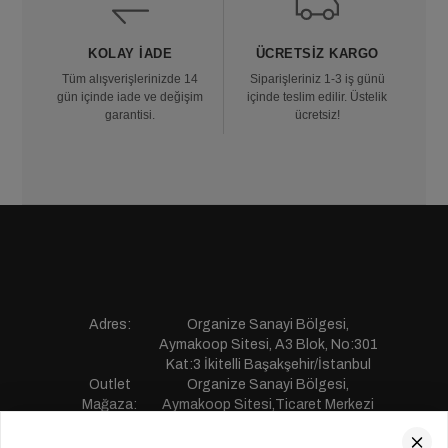
KOLAY İADE
ÜCRETSIZ KARGO
Tüm alışverişlerinizde 14
Siparişleriniz 1-3 iş günü
gün içinde iade ve değişim
içinde teslim edilir. Üstelik
garantisi.
ücretsiz!
Adres:
Organize Sanayi Bölgesi,
Aymakoop Sitesi, A3 Blok, No:301
Kat:3 İkitelli Başakşehir/İstanbul
Outlet
Organize Sanayi Bölgesi,
Mağaza:
Aymakoop Sitesi,Ticaret Merkezi
Gişiri No:13 İkitelli Başakşehir/
İstanbul