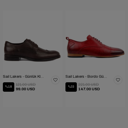
Sail Lakers - Günlük Klasik Ayakkabı 101-9604-686
Sail Lakers - Bordo Günlük Ayakkabı 101-3413-11464N
121.00 USD
221.00 USD
%18
%33
99.00 USD
147.00 USD