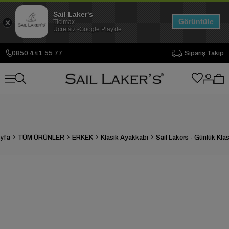
Sail Laker's
Görüntüle
Ticimax
Ücretsiz -Google Play'de
0850 441 55 77
Sipariş Takip
yfa
TÜM ÜRÜNLER
ERKEK
Klasik Ayakkabı