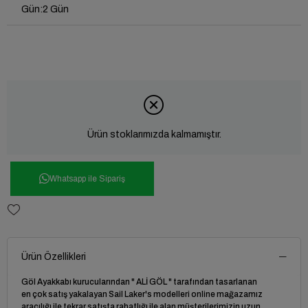
Gün
:
2 Gün
Ürün stoklarımızda kalmamıştır.
Whatsapp ile Sipariş
Ürün Özellikleri
Göl Ayakkabı kurucularından " ALİ GÖL " tarafından tasarlanan
en çok satış yakalayan Sail Laker's modelleri online mağazamız
aracılığı ile tekrar satışta rahatlığı ile alan müşterilerimizin uzun