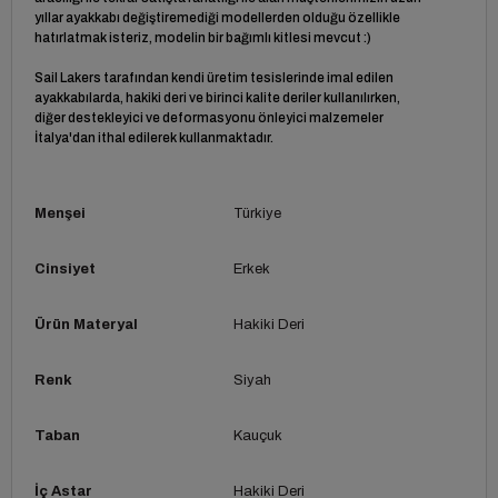
yıllar ayakkabı değiştiremediği modellerden olduğu özellikle
hatırlatmak isteriz, modelin bir bağımlı kitlesi mevcut :)
Sail Lakers tarafından kendi üretim tesislerinde imal edilen
ayakkabılarda, hakiki deri ve birinci kalite deriler kullanılırken,
diğer destekleyici ve deformasyonu önleyici malzemeler
İtalya'dan ithal edilerek kullanmaktadır.
Menşei
Türkiye
Cinsiyet
Erkek
Ürün Materyal
Hakiki Deri
Renk
Siyah
Taban
Kauçuk
İç Astar
Hakiki Deri