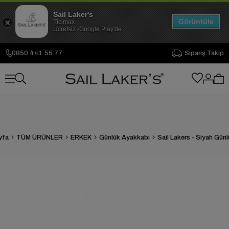
Sail Laker's
Görüntüle
Ticimax
Ücretsiz -Google Play'de
0850 441 55 77
Sipariş Takip
yfa
TÜM ÜRÜNLER
ERKEK
Günlük Ayakkabı