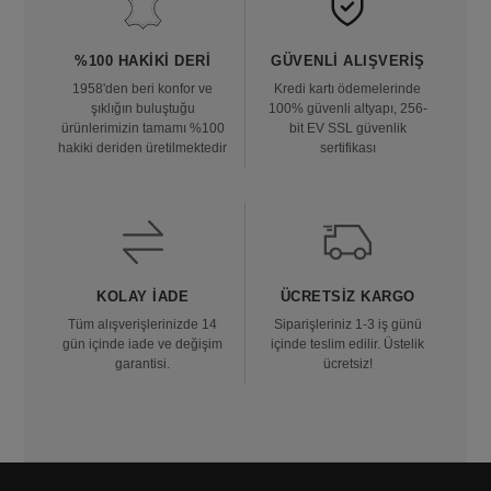
%100 HAKIKI DERI
GÜVENLI ALIŞVERIŞ
1958'den beri konfor ve
Kredi kartı ödemelerinde
şıklığın buluştuğu
100% güvenli altyapı, 256-
ürünlerimizin tamamı %100
bit EV SSL güvenlik
hakiki deriden üretilmektedir
sertifikası
KOLAY İADE
ÜCRETSIZ KARGO
Tüm alışverişlerinizde 14
Siparişleriniz 1-3 iş günü
gün içinde iade ve değişim
içinde teslim edilir. Üstelik
garantisi.
ücretsiz!