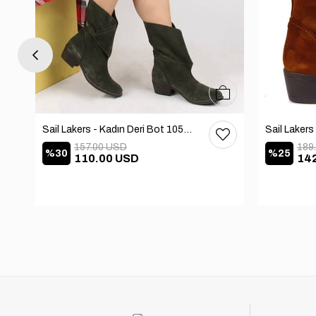
37
38
39
40
36
37
38
39
40
Sail Lakers - Kadın Deri Bot 105-2910-VENUS
157.00 USD
189
%30
%25
110.00 USD
14