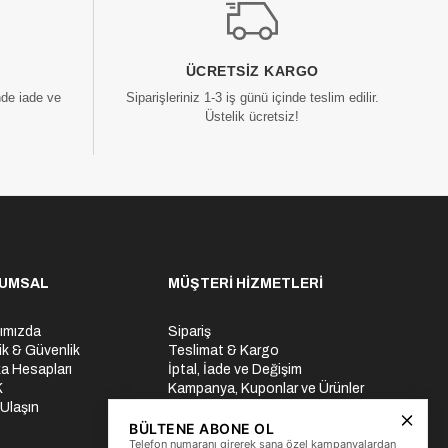
ÜCRETSIZ KARGO
nde iade ve
Siparişleriniz 1-3 iş günü içinde teslim edilir.
Üstelik ücretsiz!
UMSAL
MÜŞTERİ HİZMETLERİ
ımızda
Sipariş
lik & Güvenlik
Teslimat & Kargo
a Hesapları
İptal, İade ve Değişim
K
Kampanya, Kuponlar ve Ürünler
 Ulaşın
Ödeme Seçenekleri
Üyelik İşlemleri
BÜLTENE ABONE OL
Telefon numaranı girerek sana özel kampanyalardan
Yurtdışı Gönderi