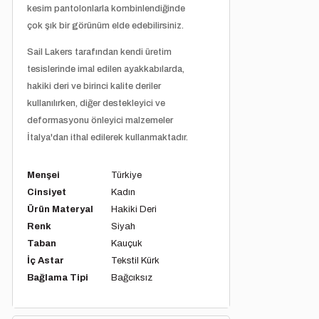
kesim pantolonlarla kombinlendiğinde
çok şık bir görünüm elde edebilirsiniz.
Sail Lakers tarafından kendi üretim
tesislerinde imal edilen ayakkabılarda,
hakiki deri ve birinci kalite deriler
kullanılırken, diğer destekleyici ve
deformasyonu önleyici malzemeler
İtalya'dan ithal edilerek kullanmaktadır.
Menşei
Türkiye
Cinsiyet
Kadın
Ürün Materyal
Hakiki Deri
Renk
Siyah
Taban
Kauçuk
İç Astar
Tekstil Kürk
Bağlama Tipi
Bağcıksız