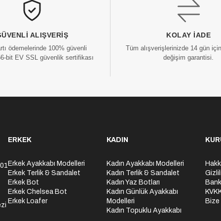
GÜVENLI ALIŞVERIŞ
KOLAY İADE
artı ödemelerinde 100% güvenli
Tüm alışverişlerinizde 14 gün içi
56-bit EV SSL güvenlik sertifikası
değişim garantisi.
ERKEK
KADIN
KUR
Erkek Ayakkabı Modelleri
Kadın Ayakkabı Modelleri
Hakk
301
Erkek Terlik & Sandalet
Kadın Terlik & Sandalet
Gizli
Erkek Bot
Kadın Yaz Botları
Bank
Erkek Chelsea Bot
Kadın Günlük Ayakkabı
KVK
Erkek Loafer
Modelleri
Bize
zi
Kadın Topuklu Ayakkabı