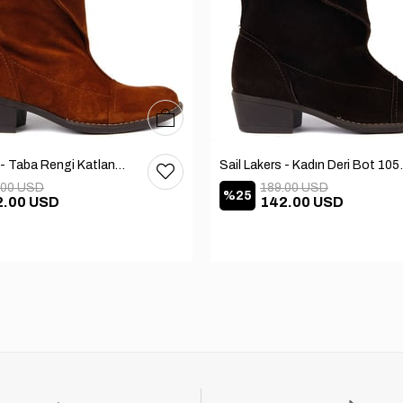
36
37
38
39
40
Sail Lakers - Taba Rengi Katlanabilir Kadın Deri Bot 105-2910-VENUS
Sail Lakers
.00 USD
189.00 USD
%25
2.00 USD
142.00 USD