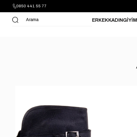
0850 441 55 77
ERKEK
KADIN
GİYİM