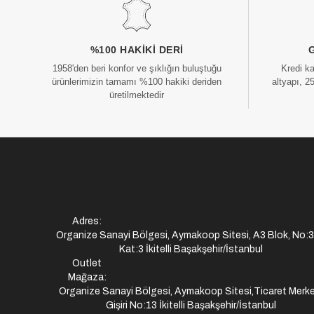
%100 HAKIKI DERI
1958'den beri konfor ve şıklığın buluştuğu
Kredi k
ürünlerimizin tamamı %100 hakiki deriden
altyapı, 2
üretilmektedir
Adres:
Organize Sanayi Bölgesi, Aymakoop Sitesi, A3 Blok, No:
Kat:3 İkitelli Başakşehir/İstanbul
Outlet
Mağaza:
Organize Sanayi Bölgesi, Aymakoop Sitesi,Ticaret Merke
Gişiri No:13 İkitelli Başakşehir/İstanbul