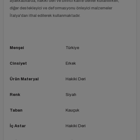
ayakkabılarda, hakiki deri ve birinci kalite deriler kullanılırken,
diğer destekleyici ve deformasyonu önleyici malzemeler
İtalya'dan ithal edilerek kullanmaktadır.
Menşei
Türkiye
Cinsiyet
Erkek
Ürün Materyal
Hakiki Deri
Renk
Siyah
Taban
Kauçuk
İç Astar
Hakiki Deri