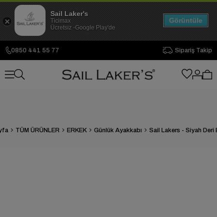
Sail Laker's
Görüntüle
Ticimax
Ücretsiz -Google Play'de
0850 441 55 77
Sipariş Takip
yfa
TÜM ÜRÜNLER
ERKEK
Günlük Ayakkabı