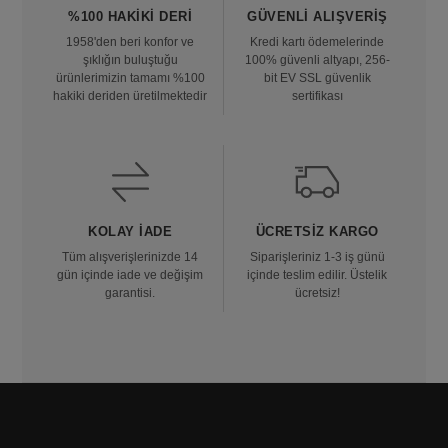
%100 HAKIKI DERI
GÜVENLI ALIŞVERIŞ
1958'den beri konfor ve
Kredi kartı ödemelerinde
şıklığın buluştuğu
100% güvenli altyapı, 256-
ürünlerimizin tamamı %100
bit EV SSL güvenlik
hakiki deriden üretilmektedir
sertifikası
KOLAY İADE
ÜCRETSIZ KARGO
Tüm alışverişlerinizde 14
Siparişleriniz 1-3 iş günü
gün içinde iade ve değişim
içinde teslim edilir. Üstelik
garantisi.
ücretsiz!