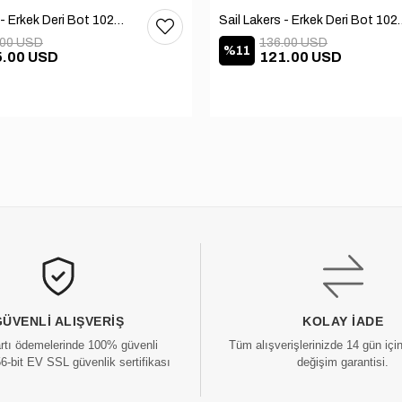
Sail Lakers - Erkek Deri Bot 102-1599-1458
Sail Lakers - Erkek
.00 USD
136.00 USD
%11
5.00 USD
121.00 USD
GÜVENLI ALIŞVERIŞ
KOLAY İADE
artı ödemelerinde 100% güvenli
Tüm alışverişlerinizde 14 gün içi
56-bit EV SSL güvenlik sertifikası
değişim garantisi.