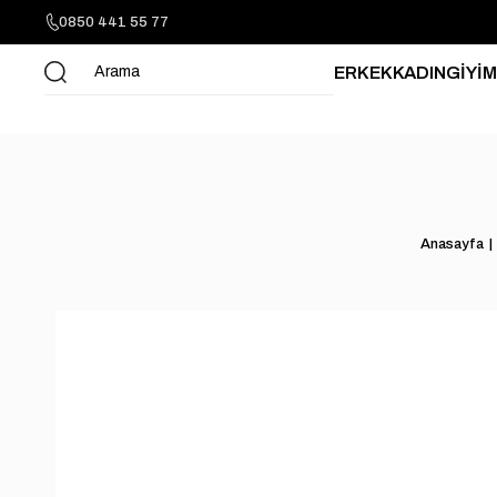
0850 441 55 77
ERKEK
KADIN
GİYİM
Anasayfa