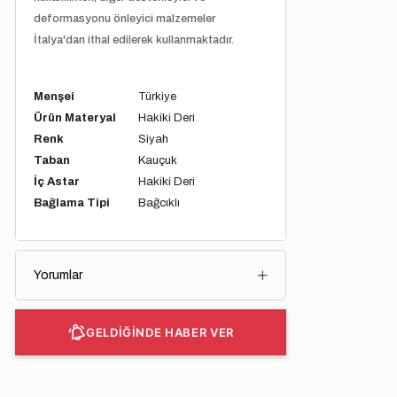
deformasyonu önleyici malzemeler
İtalya'dan ithal edilerek kullanmaktadır.
Menşei
Türkiye
Ürün Materyal
Hakiki Deri
Renk
Siyah
Taban
Kauçuk
İç Astar
Hakiki Deri
Bağlama Tipi
Bağcıklı
Yorumlar
GELDİĞİNDE HABER VER