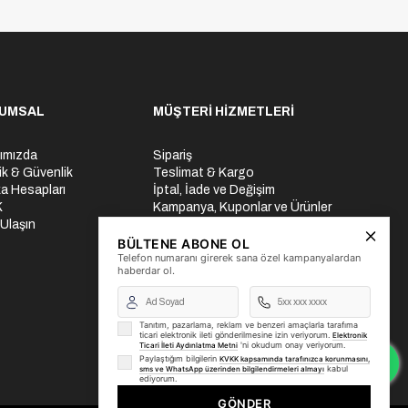
UMSAL
MÜŞTERİ HİZMETLERİ
ımızda
Sipariş
lik & Güvenlik
Teslimat & Kargo
a Hesapları
İptal, İade ve Değişim
K
Kampanya, Kuponlar ve Ürünler
 Ulaşın
Ödeme Seçenekleri
Üyelik İşlemleri
BÜLTENE ABONE OL
Telefon numaranı girerek sana özel kampanyalardan
Yurtdışı Gönderi
haberdar ol.
Tanıtım, pazarlama, reklam ve benzeri amaçlarla tarafıma
ticari elektronik ileti gönderilmesine izin veriyorum.
Elektronik
'ni okudum onay veriyorum.
Ticari İleti Aydınlatma Metni
Paylaştığım bilgilerin
KVKK kapsamında tarafınızca korunmasını,
kabul
sms ve WhatsApp üzerinden bilgilendirmeleri almayı
ediyorum.
GÖNDER