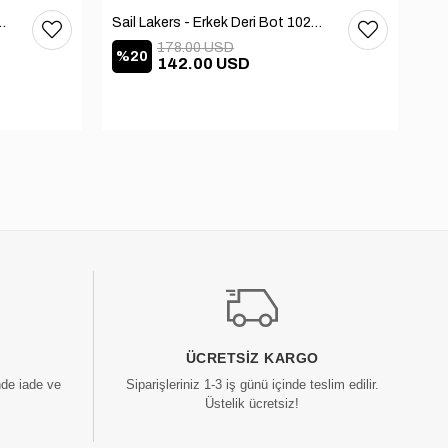
 Deri Bot 102-3168-65390
Sail Lakers - Erkek Deri Bot 102-2868-65390
178.00 USD
%20
%
142.00 USD
ÜCRETSIZ KARGO
nde iade ve
Siparişleriniz 1-3 iş günü içinde teslim edilir.
Üstelik ücretsiz!