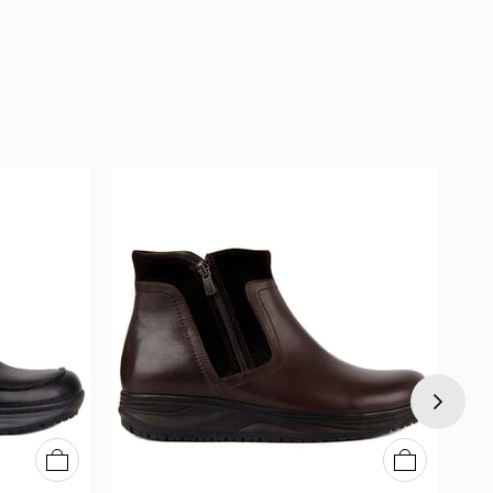
40
41
42
43
44
45
40
41
42
43
44
45