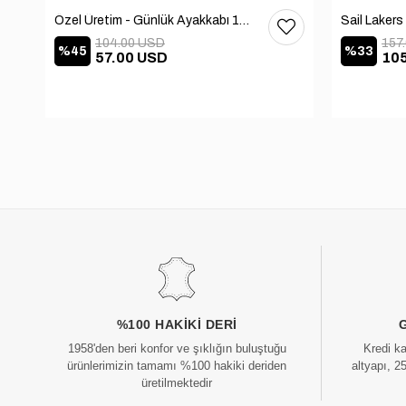
Özel Üretim - Günlük Ayakkabı 101-2630-11473
104.00 USD
157
%45
%33
57.00 USD
10
%100 HAKIKI DERI
1958'den beri konfor ve şıklığın buluştuğu
Kredi k
ürünlerimizin tamamı %100 hakiki deriden
altyapı, 2
üretilmektedir