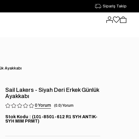
Sipariş Takip
lük Ayakkabı
Sail Lakers - Siyah Deri Erkek Günlük
Ayakkabı
0
0.0
Stok Kodu
(101-8501-612 R1 SYH ANTIK-
SYH MIM PRMT)