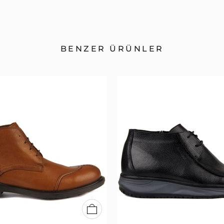
BENZER ÜRÜNLER
40
41
42