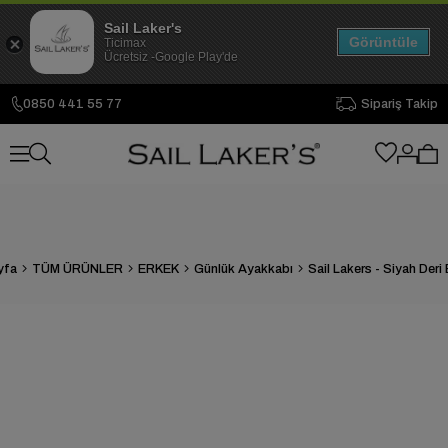
Sail Laker's
Görüntüle
Ticimax
Ücretsiz -Google Play'de
0850 441 55 77
Sipariş Takip
yfa
TÜM ÜRÜNLER
ERKEK
Günlük Ayakkabı