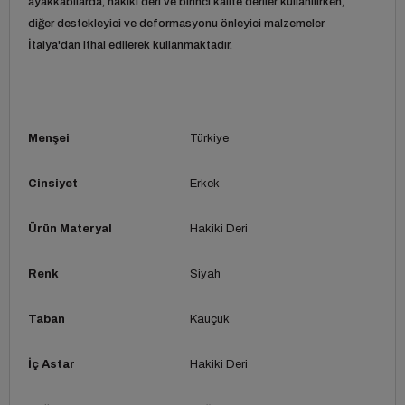
ayakkabılarda, hakiki deri ve birinci kalite deriler kullanılırken,
diğer destekleyici ve deformasyonu önleyici malzemeler
İtalya'dan ithal edilerek kullanmaktadır.
Menşei
Türkiye
Cinsiyet
Erkek
Ürün Materyal
Hakiki Deri
Renk
Siyah
Taban
Kauçuk
İç Astar
Hakiki Deri