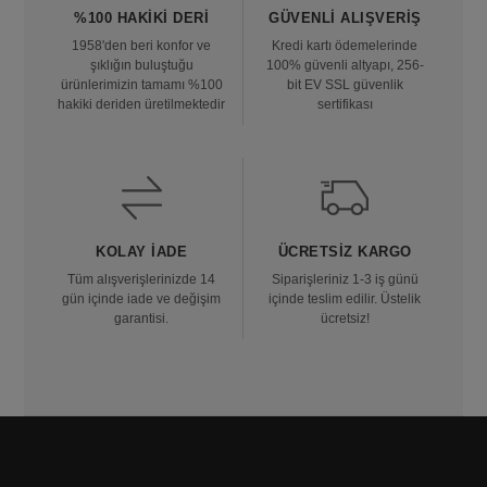
%100 HAKIKI DERI
GÜVENLI ALIŞVERIŞ
1958'den beri konfor ve
Kredi kartı ödemelerinde
şıklığın buluştuğu
100% güvenli altyapı, 256-
ürünlerimizin tamamı %100
bit EV SSL güvenlik
hakiki deriden üretilmektedir
sertifikası
KOLAY İADE
ÜCRETSIZ KARGO
Tüm alışverişlerinizde 14
Siparişleriniz 1-3 iş günü
gün içinde iade ve değişim
içinde teslim edilir. Üstelik
garantisi.
ücretsiz!