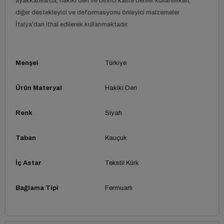
ayakkabılarda, hakiki deri ve birinci kalite deriler kullanılırken,
diğer destekleyici ve deformasyonu önleyici malzemeler
İtalya'dan ithal edilerek kullanmaktadır.
Menşei
Türkiye
Ürün Materyal
Hakiki Deri
Renk
Siyah
Taban
Kauçuk
İç Astar
Tekstil Kürk
Bağlama Tipi
Fermuarlı