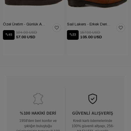
Özel Üretim - Günlük Ayakkabı 101-2630-11473
Sail Lakers - Erkek Deri Bot 102-1599-1458
104.00 USD
157.00 USD
%45
%33
57.00 USD
105.00 USD
%100 HAKIKI DERI
GÜVENLI ALIŞVERIŞ
1958'den beri konfor ve
Kredi kartı ödemelerinde
şıklığın buluştuğu
100% güvenli altyapı, 256-