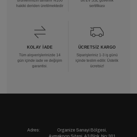
ürünlerimizin tamamı %100
bit EV SSL güvenlik
hakiki deriden üretilmektedir
sertifikası
KOLAY İADE
ÜCRETSIZ KARGO
Tüm alışverişlerinizde 14
Siparişleriniz 1-3 iş günü
gün içinde iade ve değişim
içinde teslim edilir. Üstelik
garantisi.
ücretsiz!
Adres:
Organize Sanayi Bölgesi,
Aymakoop Sitesi, A3 Blok, No:301