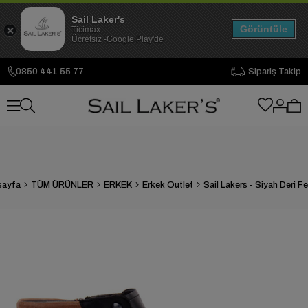
Sail Laker's
Görüntüle
Ticimax
Ücretsiz -Google Play'de
0850 441 55 77
Sipariş Takip
sayfa
TÜM ÜRÜNLER
ERKEK
Erkek Outlet