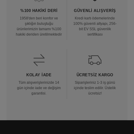
%100 HAKIKI DERI
GÜVENLI ALIŞVERIŞ
1958'den beri konfor ve
Kredi kartı ödemelerinde
şıklığın buluştuğu
100% güvenli altyapı, 256-
ürünlerimizin tamamı %100
bit EV SSL güvenlik
hakiki deriden üretilmektedir
sertifikası
KOLAY İADE
ÜCRETSIZ KARGO
Tüm alışverişlerinizde 14
Siparişleriniz 1-3 iş günü
gün içinde iade ve değişim
içinde teslim edilir. Üstelik
garantisi.
ücretsiz!