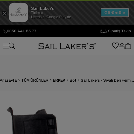
Sail Laker's
Görüntüle
Ticimax
Ücretsiz -Google Play'de
0850 441 55 77
Sipariş Takip
Anasayfa
TÜM ÜRÜNLER
ERKEK
Bot
Sail Lakers - Siyah Deri Fermuarlı Erkek Bot