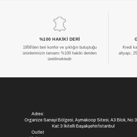
%100 HAKIKI DERI
1958'den beri konfor ve şıklığın buluştuğu
Kredi k
ürünlerimizin tamamı %100 hakiki deriden
altyapı, 2
üretilmektedir
Adres:
Organize Sanayi Bölgesi, Aymakoop Sitesi, A3 Blok, No:
Kat:3 İkitelli Başakşehir/İstanbul
Outlet