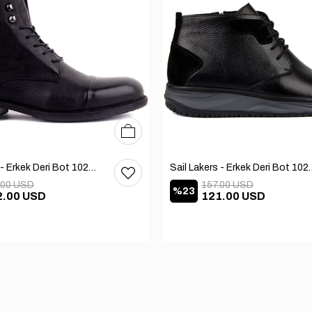
40
41
42
43
44
45
Sail Lakers - Erkek Deri Bot 102-1948-GOL
Sail Lakers - Erkek
.00 USD
157.00 USD
%23
2.00 USD
121.00 USD