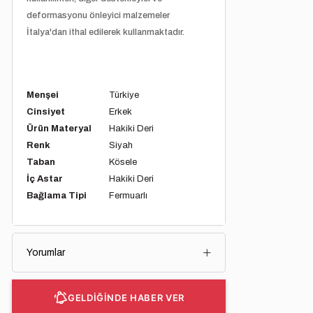
deformasyonu önleyici malzemeler
İtalya'dan ithal edilerek kullanmaktadır.
Menşei
Türkiye
Cinsiyet
Erkek
Ürün Materyal
Hakiki Deri
Renk
Siyah
Taban
Kösele
İç Astar
Hakiki Deri
Bağlama Tipi
Fermuarlı
Yorumlar
GELDİĞİNDE HABER VER