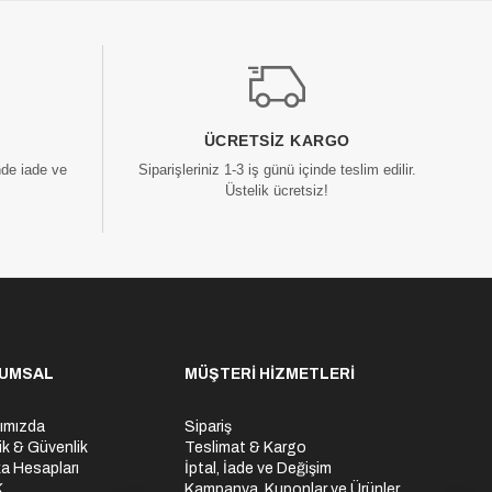
ÜCRETSIZ KARGO
nde iade ve
Siparişleriniz 1-3 iş günü içinde teslim edilir.
Üstelik ücretsiz!
UMSAL
MÜŞTERİ HİZMETLERİ
ımızda
Sipariş
lik & Güvenlik
Teslimat & Kargo
a Hesapları
İptal, İade ve Değişim
K
Kampanya, Kuponlar ve Ürünler