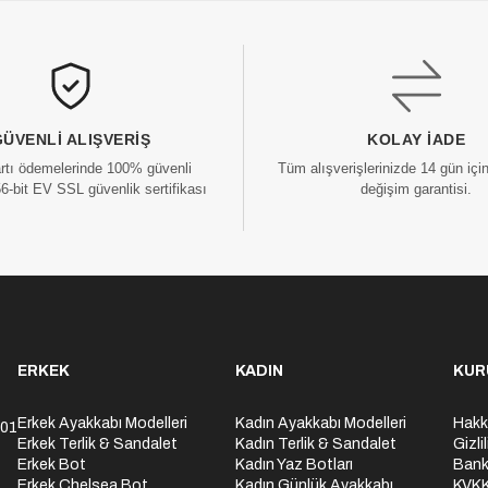
GÜVENLI ALIŞVERIŞ
KOLAY İADE
artı ödemelerinde 100% güvenli
Tüm alışverişlerinizde 14 gün içi
56-bit EV SSL güvenlik sertifikası
değişim garantisi.
ERKEK
KADIN
KUR
Erkek Ayakkabı Modelleri
Kadın Ayakkabı Modelleri
Hakk
301
Erkek Terlik & Sandalet
Kadın Terlik & Sandalet
Gizli
Erkek Bot
Kadın Yaz Botları
Bank
Erkek Chelsea Bot
Kadın Günlük Ayakkabı
KVK