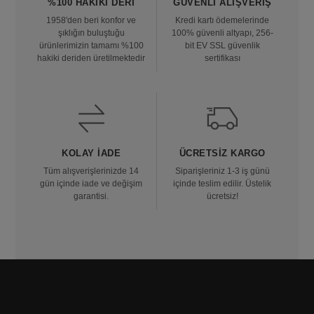
%100 HAKIKI DERI
GÜVENLI ALIŞVERIŞ
1958'den beri konfor ve
Kredi kartı ödemelerinde
şıklığın buluştuğu
100% güvenli altyapı, 256-
ürünlerimizin tamamı %100
bit EV SSL güvenlik
hakiki deriden üretilmektedir
sertifikası
KOLAY İADE
ÜCRETSIZ KARGO
Tüm alışverişlerinizde 14
Siparişleriniz 1-3 iş günü
gün içinde iade ve değişim
içinde teslim edilir. Üstelik
garantisi.
ücretsiz!