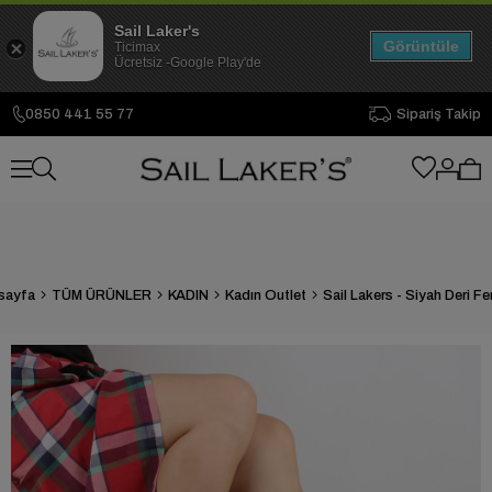
Sail Laker's
Görüntüle
Ticimax
Ücretsiz -Google Play'de
0850 441 55 77
Sipariş Takip
sayfa
TÜM ÜRÜNLER
KADIN
Kadın Outlet