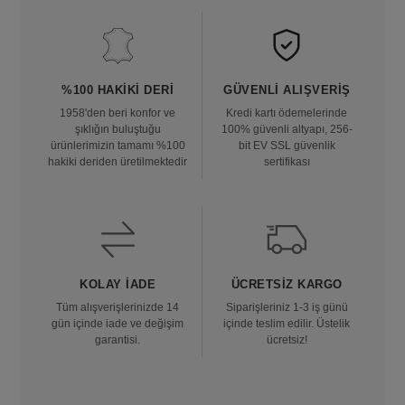
%100 HAKIKI DERI
GÜVENLI ALIŞVERIŞ
1958'den beri konfor ve
Kredi kartı ödemelerinde
şıklığın buluştuğu
100% güvenli altyapı, 256-
ürünlerimizin tamamı %100
bit EV SSL güvenlik
hakiki deriden üretilmektedir
sertifikası
KOLAY İADE
ÜCRETSIZ KARGO
Tüm alışverişlerinizde 14
Siparişleriniz 1-3 iş günü
gün içinde iade ve değişim
içinde teslim edilir. Üstelik
garantisi.
ücretsiz!