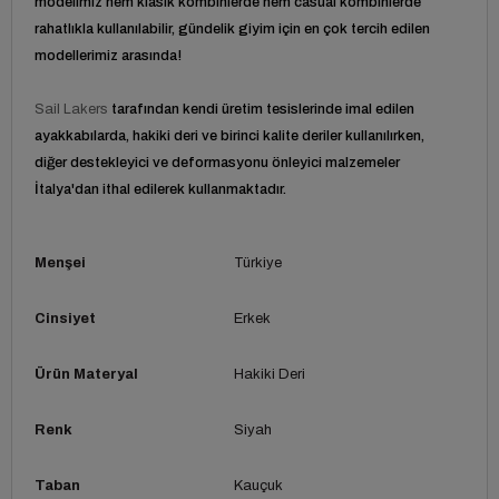
modelimiz hem klasik kombinlerde hem casual kombinlerde
rahatlıkla kullanılabilir, gündelik giyim için en çok tercih edilen
modellerimiz arasında!
Sail Lakers
tarafından kendi üretim tesislerinde imal edilen
ayakkabılarda, hakiki deri ve birinci kalite deriler kullanılırken,
diğer destekleyici ve deformasyonu önleyici malzemeler
İtalya'dan ithal edilerek kullanmaktadır.
Menşei
Türkiye
Cinsiyet
Erkek
Ürün Materyal
Hakiki Deri
Renk
Siyah
Taban
Kauçuk