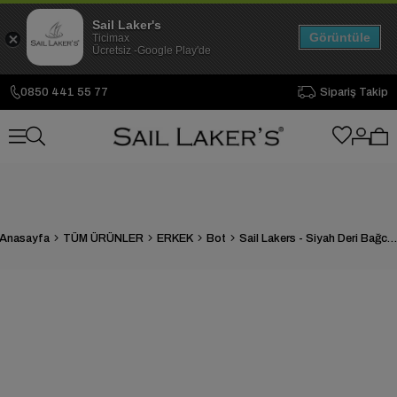
Sail Laker's
Görüntüle
Ticimax
Ücretsiz -Google Play'de
0850 441 55 77
Sipariş Takip
Anasayfa
TÜM ÜRÜNLER
ERKEK
Bot
Sail Lakers - Siyah Deri Bağcıklı Erkek Bot