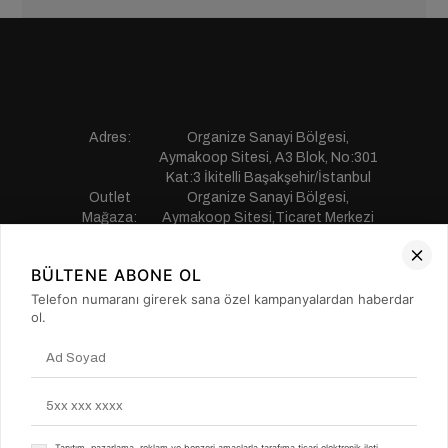
Adres:
Organize Sanayi Bölgesi,
Aymakoop Sitesi, A3 Blok, No:301
Kat:3 İkitelli Başakşehir/İstanbul
Outlet
Organize Sanayi Bölgesi,
Mağaza:
Aymakoop Sitesi,Ticaret Merkezi
Gişiri No:13 İkitelli Başakşehir/
İstanbul
BÜLTENE ABONE OL
Telefon:
0850 441 55 77
E-mail:
musterihizmetleri@saillakers.com.tr
Telefon numaranı girerek sana özel kampanyalardan haberdar
ERKEK
ol.
KADIN
KURUMSAL
MÜŞTERİ HİZMETLERİ
Tanıtım, pazarlama, reklam ve benzeri amaçlarla tarafıma ticari elektronik ileti