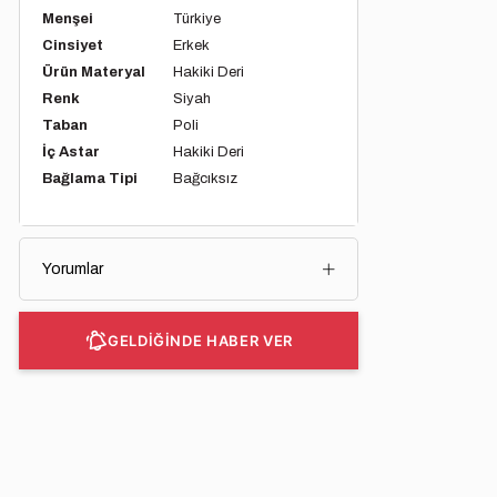
Menşei
Türkiye
Cinsiyet
Erkek
Ürün Materyal
Hakiki Deri
Renk
Siyah
Taban
Poli
İç Astar
Hakiki Deri
Bağlama Tipi
Bağcıksız
Yorumlar
GELDİĞİNDE HABER VER