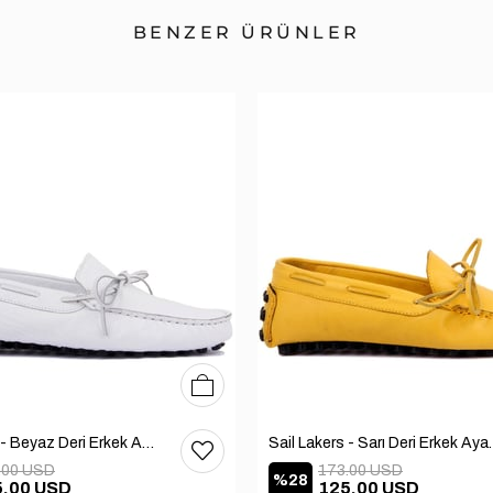
BENZER ÜRÜNLER
39
40
41
42
43
44
45
Sail Lakers - Beyaz Deri Erkek Ayakkabı 101-3791-11169
Sail Lakers - Sarı 
.00 USD
173.00 USD
%28
5.00 USD
125.00 USD