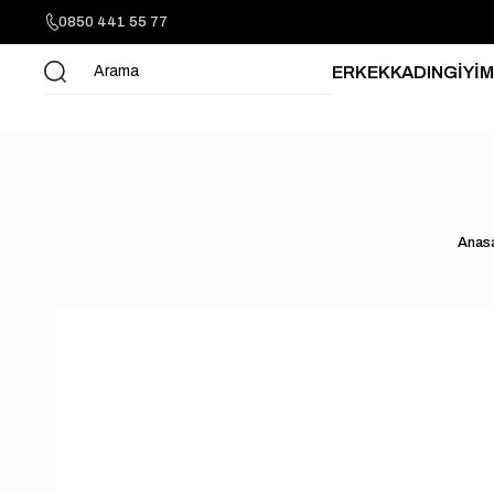
0850 441 55 77
ERKEK
KADIN
GİYİM
Anas