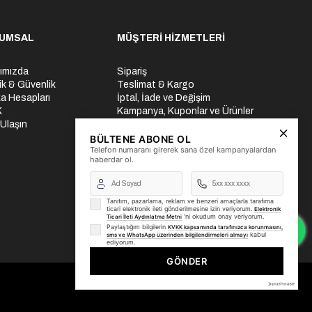
UMSAL
MÜŞTERİ HİZMETLERİ
ımızda
Sipariş
lik & Güvenlik
Teslimat & Kargo
a Hesapları
İptal, İade ve Değişim
K
Kampanya, Kuponlar ve Ürünler
 Ulaşın
Ödeme Seçenekleri
Üyelik İşlemleri
BÜLTENE ABONE OL
Telefon numaranı girerek sana özel kampanyalardan
Yurtdışı Gönderi
haberdar ol.
Tanıtım, pazarlama, reklam ve benzeri amaçlarla tarafıma
ticari elektronik ileti gönderilmesine izin veriyorum.
Elektronik
'ni okudum onay veriyorum.
Ticari İleti Aydınlatma Metni
Paylaştığım bilgilerin
KVKK kapsamında tarafınızca korunmasını,
kabul
sms ve WhatsApp üzerinden bilgilendirmeleri almayı
ediyorum.
GÖNDER