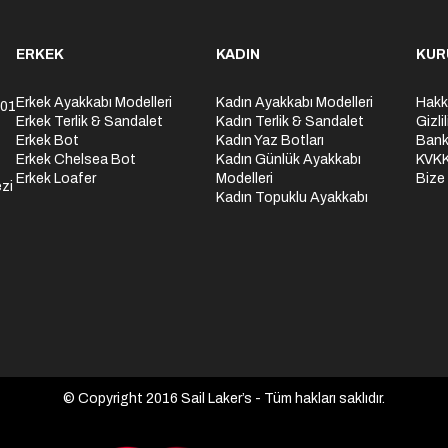
ERKEK
KADIN
KUR
Erkek Ayakkabı Modelleri
Kadın Ayakkabı Modelleri
Hakk
301
Erkek Terlik & Sandalet
Kadın Terlik & Sandalet
Gizli
Erkek Bot
Kadın Yaz Botları
Bank
Erkek Chelsea Bot
Kadın Günlük Ayakkabı
KVK
Erkek Loafer
Modelleri
Bize
zi
Kadın Topuklu Ayakkabı
© Copyright 2016 Sail Laker’s - Tüm hakları saklıdır.