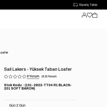
Sipariş Takip
Loafer
Sail Lakers - Yüksek Taban Loafer
0
0.0
Stok Kodu
(101-2822-TT04 R1 BLACK-
201 SOFT BARON)
Gün
:
2 Gün