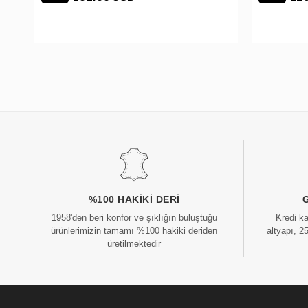
%100 HAKIKI DERI
1958'den beri konfor ve şıklığın buluştuğu
Kredi k
ürünlerimizin tamamı %100 hakiki deriden
altyapı, 2
üretilmektedir