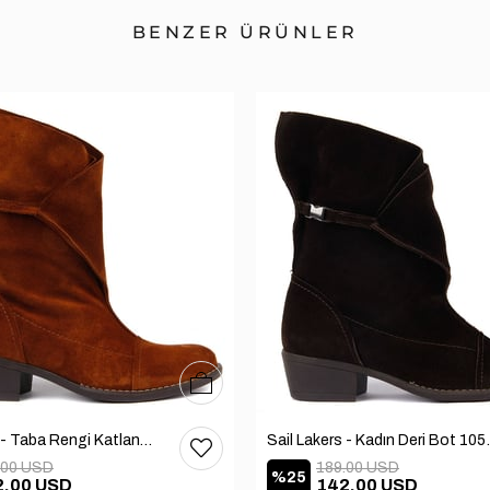
BENZER ÜRÜNLER
36
37
38
39
40
Sail Lakers - Taba Rengi Katlanabilir Kadın Deri Bot 105-2910-VENUS
Sail Lakers
.00 USD
189.00 USD
%25
2.00 USD
142.00 USD