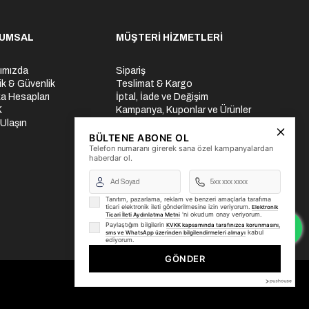
UMSAL
MÜŞTERİ HİZMETLERİ
ımızda
Sipariş
lik & Güvenlik
Teslimat & Kargo
a Hesapları
İptal, İade ve Değişim
K
Kampanya, Kuponlar ve Ürünler
 Ulaşın
Ödeme Seçenekleri
Üyelik İşlemleri
BÜLTENE ABONE OL
Telefon numaranı girerek sana özel kampanyalardan
Yurtdışı Gönderi
haberdar ol.
Tanıtım, pazarlama, reklam ve benzeri amaçlarla tarafıma
ticari elektronik ileti gönderilmesine izin veriyorum.
Elektronik
'ni okudum onay veriyorum.
Ticari İleti Aydınlatma Metni
Paylaştığım bilgilerin
KVKK kapsamında tarafınızca korunmasını,
kabul
sms ve WhatsApp üzerinden bilgilendirmeleri almayı
ediyorum.
GÖNDER