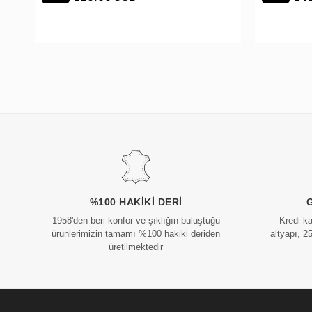
%100 HAKIKI DERI
1958'den beri konfor ve şıklığın buluştuğu
Kredi k
ürünlerimizin tamamı %100 hakiki deriden
altyapı, 2
üretilmektedir