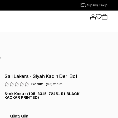
Sipariş Takip
t
Sail Lakers - Siyah Kadın Deri Bot
0
0.0
Stok Kodu
(105-3315-72451 R1 BLACK
KACKAR PRINTED)
Gün
:
2 Gün