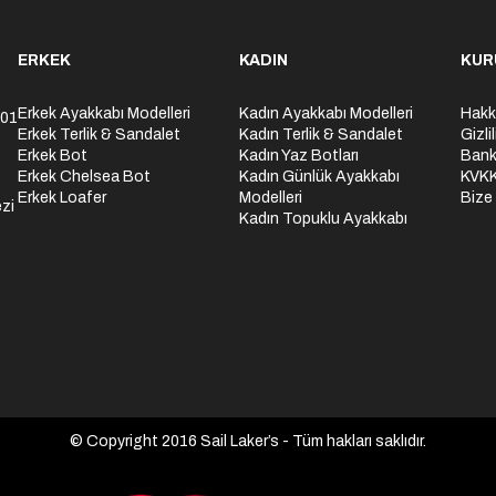
ERKEK
KADIN
KUR
Erkek Ayakkabı Modelleri
Kadın Ayakkabı Modelleri
Hakk
301
Erkek Terlik & Sandalet
Kadın Terlik & Sandalet
Gizli
Erkek Bot
Kadın Yaz Botları
Bank
Erkek Chelsea Bot
Kadın Günlük Ayakkabı
KVK
Erkek Loafer
Modelleri
Bize
zi
Kadın Topuklu Ayakkabı
© Copyright 2016 Sail Laker’s - Tüm hakları saklıdır.