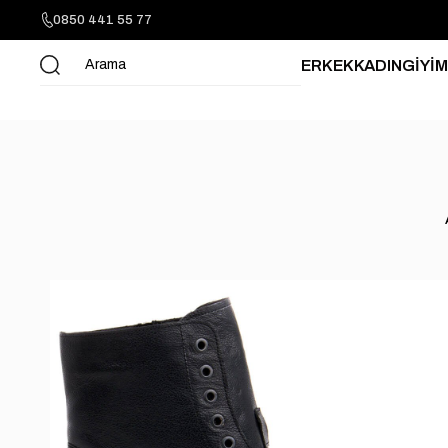
0850 441 55 77
ERKEK
KADIN
GİYİM