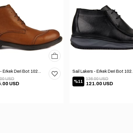
40
41
42
Sail Lakers - Erkek Deri Bot 102-1599-1458
Sail Lakers - Erkek
.00 USD
136.00 USD
%11
5.00 USD
121.00 USD