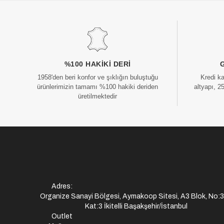
%100 HAKIKI DERI
1958'den beri konfor ve şıklığın buluştuğu
Kredi k
ürünlerimizin tamamı %100 hakiki deriden
altyapı, 2
üretilmektedir
Adres:
Organize Sanayi Bölgesi, Aymakoop Sitesi, A3 Blok, No:
Kat:3 İkitelli Başakşehir/İstanbul
Outlet