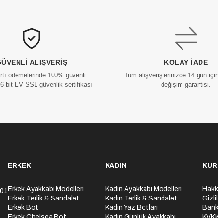
GÜVENLI ALIŞVERIŞ
KOLAY İADE
artı ödemelerinde 100% güvenli
Tüm alışverişlerinizde 14 gün içi
56-bit EV SSL güvenlik sertifikası
değişim garantisi.
ERKEK
KADIN
KUR
Erkek Ayakkabı Modelleri
Kadın Ayakkabı Modelleri
Hakk
301
Erkek Terlik & Sandalet
Kadın Terlik & Sandalet
Gizli
Erkek Bot
Kadın Yaz Botları
Bank
Erkek Chelsea Bot
Kadın Günlük Ayakkabı
KVK