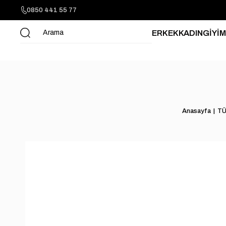
0850 441 55 77
ERKEK
KADIN
GİYİM
Anasayfa
TÜ