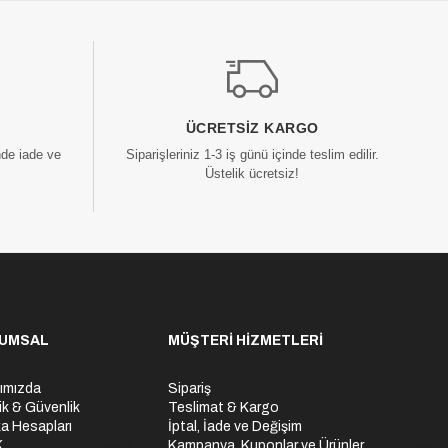
ÜCRETSIZ KARGO
nde iade ve
Siparişleriniz 1-3 iş günü içinde teslim edilir.
Üstelik ücretsiz!
UMSAL
MÜŞTERİ HİZMETLERİ
ımızda
Sipariş
lik & Güvenlik
Teslimat & Kargo
a Hesapları
İptal, İade ve Değişim
K
Kampanya, Kuponlar ve Ürünler