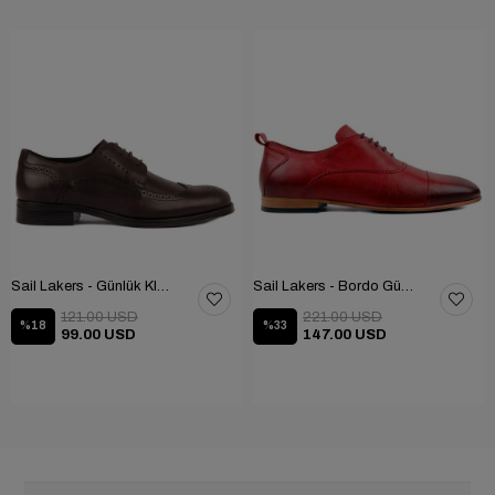
Sail Lakers - Günlük Klasik Ayakkabı 101-9604-686
Sail Lakers - Bordo Günlük Ayakkabı 101-3413-11464N
121.00 USD
221.00 USD
%18
%33
99.00 USD
147.00 USD