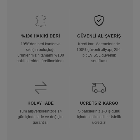
%100 HAKIKI DERI
GÜVENLI ALIŞVERIŞ
1958'den beri konfor ve
Kredi kartı ödemelerinde
şıklığın buluştuğu
100% güvenli altyapı, 256-
ürünlerimizin tamamı %100
bit EV SSL güvenlik
hakiki deriden üretilmektedir
sertifikası
KOLAY İADE
ÜCRETSIZ KARGO
Tüm alışverişlerinizde 14
Siparişleriniz 1-3 iş günü
gün içinde iade ve değişim
içinde teslim edilir. Üstelik
garantisi.
ücretsiz!