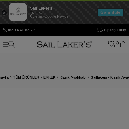
Sail Laker's
Görüntüle
Ticimax
Ücretsiz -Google Play'de
0850 441 55 77
Sipariş Takip
sayfa
TÜM ÜRÜNLER
ERKEK
Klasik Ayakkabı
Saillakers - Klasik Aya