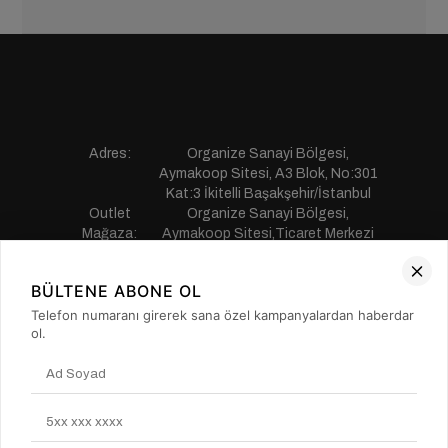
Adres:
Organize Sanayi Bölgesi,
Aymakoop Sitesi, A3 Blok, No:301
Kat:3 İkitelli Başakşehir/İstanbul
Outlet
Organize Sanayi Bölgesi,
Mağaza:
Aymakoop Sitesi,Ticaret Merkezi
Gişiri No:13 İkitelli Başakşehir/
İstanbul
BÜLTENE ABONE OL
Telefon:
0850 441 55 77
E-mail:
musterihizmetleri@saillakers.com.tr
Telefon numaranı girerek sana özel kampanyalardan haberdar
ERKEK
ol.
KADIN
KURUMSAL
MÜŞTERİ HİZMETLERİ