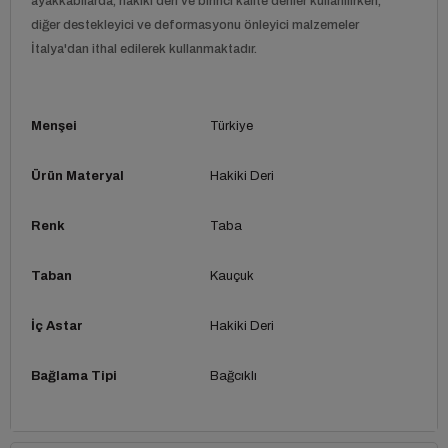
ayakkabılarda, hakiki deri ve birinci kalite deriler kullanılırken,
diğer destekleyici ve deformasyonu önleyici malzemeler
İtalya'dan ithal edilerek kullanmaktadır.
Menşei
Türkiye
Ürün Materyal
Hakiki Deri
Renk
Taba
Taban
Kauçuk
İç Astar
Hakiki Deri
Bağlama Tipi
Bağcıklı