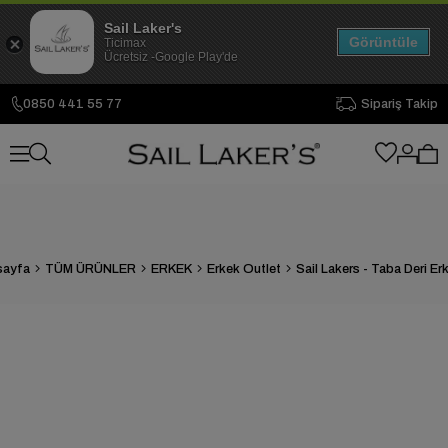
Sail Laker's
Görüntüle
Ticimax
Ücretsiz -Google Play'de
0850 441 55 77
Sipariş Takip
sayfa
TÜM ÜRÜNLER
ERKEK
Erkek Outlet