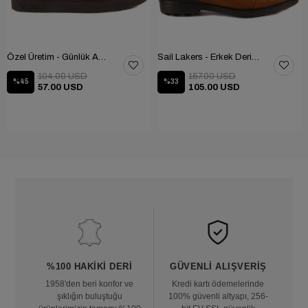
Özel Üretim - Günlük Ayakkabı 101-2630-11473
Sail Lakers - Erkek Deri Bot 102-1599-1458
104.00 USD
157.00 USD
%45
%33
57.00 USD
105.00 USD
%100 HAKIKI DERI
GÜVENLI ALIŞVERIŞ
1958'den beri konfor ve
Kredi kartı ödemelerinde
şıklığın buluştuğu
100% güvenli altyapı, 256-