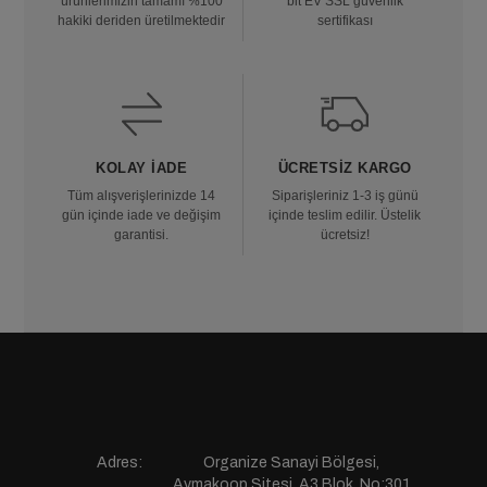
ürünlerimizin tamamı %100
bit EV SSL güvenlik
hakiki deriden üretilmektedir
sertifikası
KOLAY İADE
ÜCRETSIZ KARGO
Tüm alışverişlerinizde 14
Siparişleriniz 1-3 iş günü
gün içinde iade ve değişim
içinde teslim edilir. Üstelik
garantisi.
ücretsiz!
Adres:
Organize Sanayi Bölgesi,
Aymakoop Sitesi, A3 Blok, No:301