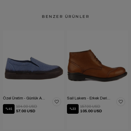
BENZER ÜRÜNLER
Özel Üretim - Günlük Ayakkabı 101-2630-11473
Sail Lakers - Erkek Deri Bot 102-1599-1458
104.00 USD
157.00 USD
%45
%33
57.00 USD
105.00 USD