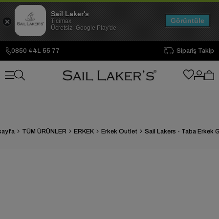
Sail Laker's
Görüntüle
Ticimax
Ücretsiz -Google Play'de
0850 441 55 77
Sipariş Takip
sayfa
TÜM ÜRÜNLER
ERKEK
Erkek Outlet