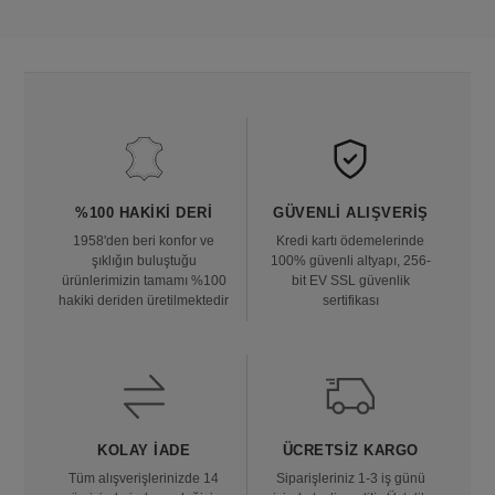
%100 HAKIKI DERI
GÜVENLI ALIŞVERIŞ
1958'den beri konfor ve
Kredi kartı ödemelerinde
şıklığın buluştuğu
100% güvenli altyapı, 256-
ürünlerimizin tamamı %100
bit EV SSL güvenlik
hakiki deriden üretilmektedir
sertifikası
KOLAY İADE
ÜCRETSIZ KARGO
Tüm alışverişlerinizde 14
Siparişleriniz 1-3 iş günü