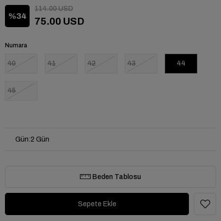
114.00 USD
34
75.00 USD
Numara
40
41
42
43
44
45
Gün
:
2 Gün
Beden Tablosu