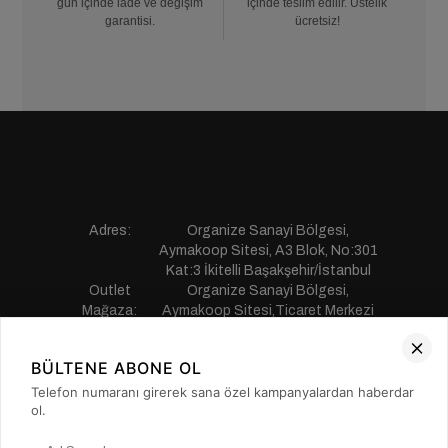
gün içinde iade ve değişim
içinde teslim edilir. Üstelik
garantisi.
ücretsiz!
Adres:
Organize Sanayi Bölgesi,
Aymakoop Sitesi, A3 Blok, No:301
Kat:3 İkitelli Başakşehir/İstanbul
Outlet
Organize Sanayi Bölgesi,
Mağaza:
Aymakoop Sitesi,Ticaret Merkezi
Gişiri No:13 İkitelli Başakşehir/
İstanbul
BÜLTENE ABONE OL
Telefon:
0850 441 55 77
E-mail:
musterihizmetleri@saillakers.com.tr
Telefon numaranı girerek sana özel kampanyalardan haberdar
ERKEK
ol.
KADIN
KURUMSAL