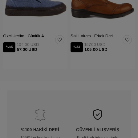
Özel Üretim - Günlük Ayakkabı 101-2630-11473
Sail Lakers - Erkek Deri Bot 102-1599-1458
104.00 USD
157.00 USD
%45
%33
57.00 USD
105.00 USD
%100 HAKIKI DERI
GÜVENLI ALIŞVERIŞ
1958'den beri konfor ve
Kredi kartı ödemelerinde