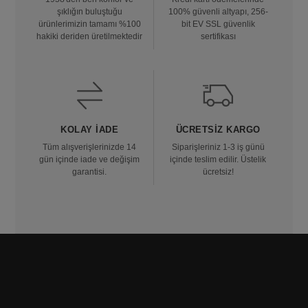
şıklığın buluştuğu
100% güvenli altyapı, 256-
ürünlerimizin tamamı %100
bit EV SSL güvenlik
hakiki deriden üretilmektedir
sertifikası
KOLAY İADE
ÜCRETSIZ KARGO
Tüm alışverişlerinizde 14
Siparişleriniz 1-3 iş günü
gün içinde iade ve değişim
içinde teslim edilir. Üstelik
garantisi.
ücretsiz!