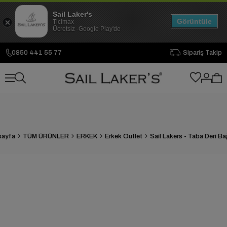
Sail Laker's
Görüntüle
Ticimax
Ücretsiz -Google Play'de
0850 441 55 77
Sipariş Takip
sayfa
TÜM ÜRÜNLER
ERKEK
Erkek Outlet