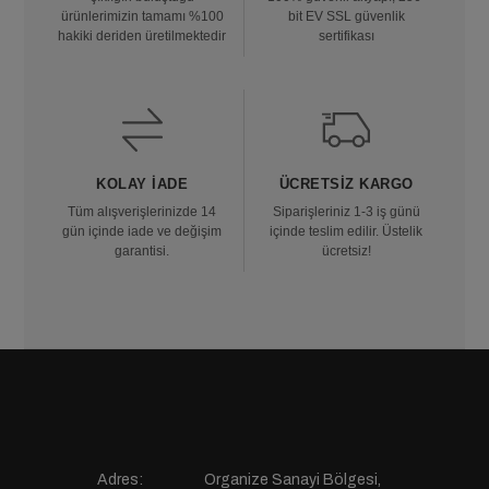
ürünlerimizin tamamı %100
bit EV SSL güvenlik
hakiki deriden üretilmektedir
sertifikası
KOLAY İADE
ÜCRETSIZ KARGO
Tüm alışverişlerinizde 14
Siparişleriniz 1-3 iş günü
gün içinde iade ve değişim
içinde teslim edilir. Üstelik
garantisi.
ücretsiz!
Adres:
Organize Sanayi Bölgesi,