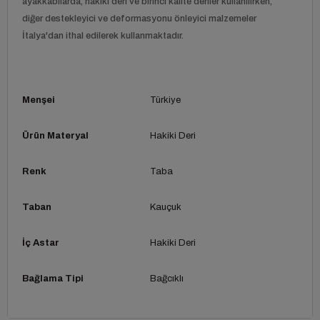
ayakkabılarda, hakiki deri ve birinci kalite deriler kullanılırken,
diğer destekleyici ve deformasyonu önleyici malzemeler
İtalya'dan ithal edilerek kullanmaktadır.
Menşei
Türkiye
Ürün Materyal
Hakiki Deri
Renk
Taba
Taban
Kauçuk
İç Astar
Hakiki Deri
Bağlama Tipi
Bağcıklı