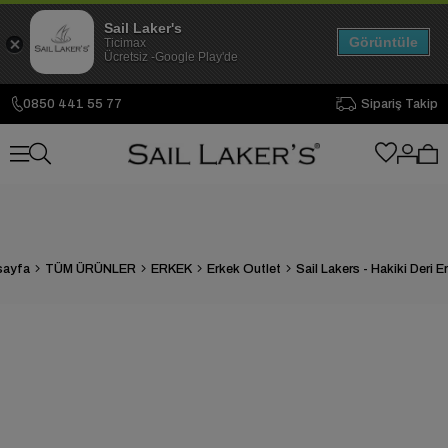
Sail Laker's
Görüntüle
Ticimax
Ücretsiz -Google Play'de
0850 441 55 77
Sipariş Takip
sayfa
TÜM ÜRÜNLER
ERKEK
Erkek Outlet