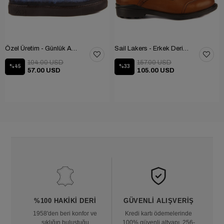
Özel Üretim - Günlük Ayakkabı 101-2630-11473
Sail Lakers - Erkek Deri Bot 102-1599-1458
104.00 USD
157.00 USD
%45
%33
57.00 USD
105.00 USD
%100 HAKIKI DERI
GÜVENLI ALIŞVERIŞ
1958'den beri konfor ve
Kredi kartı ödemelerinde
şıklığın buluştuğu
100% güvenli altyapı, 256-