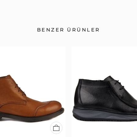
BENZER ÜRÜNLER
40
41
42