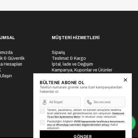
UMSAL
MÜŞTERİ HİZMETLERİ
ımızda
Sipariş
lik & Güvenlik
Teslimat & Kargo
a Hesapları
İptal, İade ve Değişim
K
Kampanya, Kuponlar ve Ürünler
 Ulaşın
Ödeme Seçenekleri
Üyelik İşlemleri
BÜLTENE ABONE OL
Telefon numaranı girerek sana özel kampanyalardan
Yurtdışı Gönderi
haberdar ol.
Tanıtım, pazarlama, reklam ve benzeri amaçlarla tarafıma
ticari elektronik ileti gönderilmesine izin veriyorum.
Elektronik
'ni okudum onay veriyorum.
Ticari İleti Aydınlatma Metni
Paylaştığım bilgilerin
KVKK kapsamında tarafınızca korunmasını,
kabul
sms ve WhatsApp üzerinden bilgilendirmeleri almayı
ediyorum.
GÖNDER