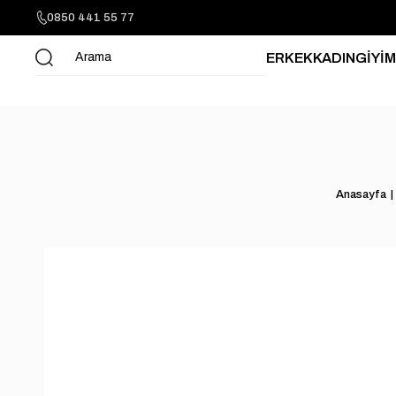
0850 441 55 77
ERKEK
KADIN
GİYİM
Anasayfa