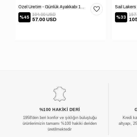
Özel Üretim - Günlük Ayakkabı 101-2630-11473
104.00 USD
157
%45
%33
57.00 USD
10
%100 HAKIKI DERI
1958'den beri konfor ve şıklığın buluştuğu
Kredi k
ürünlerimizin tamamı %100 hakiki deriden
altyapı, 2
üretilmektedir