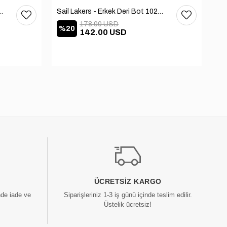
 Deri Bot 102-3168-65390
Sail Lakers - Erkek Deri Bot 102-2868-65390
178.00 USD
%20
%
142.00 USD
ÜCRETSIZ KARGO
nde iade ve
Siparişleriniz 1-3 iş günü içinde teslim edilir.
Üstelik ücretsiz!