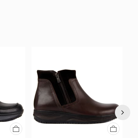
40
41
42
43
44
45
40
41
42
43
44
45