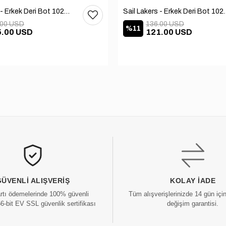
Sail Lakers - Erkek Deri Bot 102-1599-1458
Sail Lakers - Erkek
.00 USD
136.00 USD
%11
5.00 USD
121.00 USD
GÜVENLI ALIŞVERIŞ
KOLAY İADE
artı ödemelerinde 100% güvenli
Tüm alışverişlerinizde 14 gün içi
56-bit EV SSL güvenlik sertifikası
değişim garantisi.