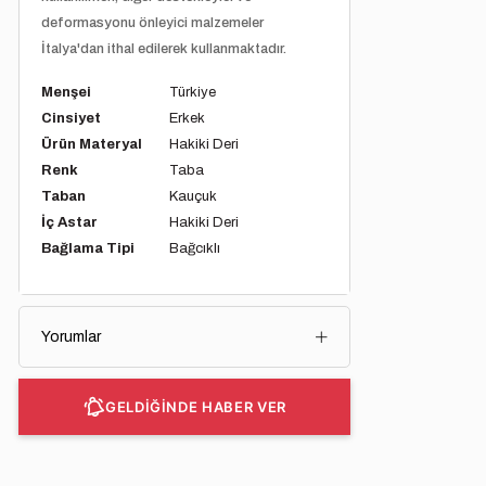
deformasyonu önleyici malzemeler
İtalya'dan ithal edilerek kullanmaktadır.
Menşei
Türkiye
Cinsiyet
Erkek
Ürün Materyal
Hakiki Deri
Renk
Taba
Taban
Kauçuk
İç Astar
Hakiki Deri
Bağlama Tipi
Bağcıklı
Yorumlar
GELDİĞİNDE HABER VER