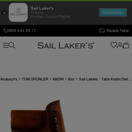
Sail Laker's
Görüntüle
Ticimax
Ücretsiz -Google Play'de
0850 441 55 77
Sipariş Takip
Anasayfa
TÜM ÜRÜNLER
KADIN
Bot
Sail Lakers - Taba Kadın Deri Bot