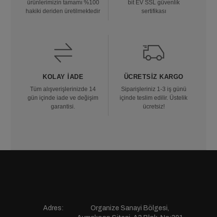
ürünlerimizin tamamı %100
bit EV SSL güvenlik
hakiki deriden üretilmektedir
sertifikası
KOLAY İADE
ÜCRETSIZ KARGO
Tüm alışverişlerinizde 14
Siparişleriniz 1-3 iş günü
gün içinde iade ve değişim
içinde teslim edilir. Üstelik
garantisi.
ücretsiz!
Adres:
Organize Sanayi Bölgesi,