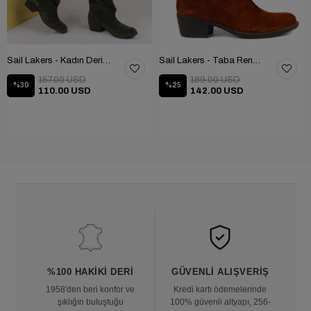
Sail Lakers - Kadın Deri Bot 105-2910-VENUS
Sail Lakers - Taba Rengi Katlanabilir Kadın Deri Bot 105-2910-VENUS
157.00 USD
189.00 USD
%30
%25
110.00 USD
142.00 USD
%100 HAKIKI DERI
GÜVENLI ALIŞVERIŞ
1958'den beri konfor ve
Kredi kartı ödemelerinde
şıklığın buluştuğu
100% güvenli altyapı, 256-