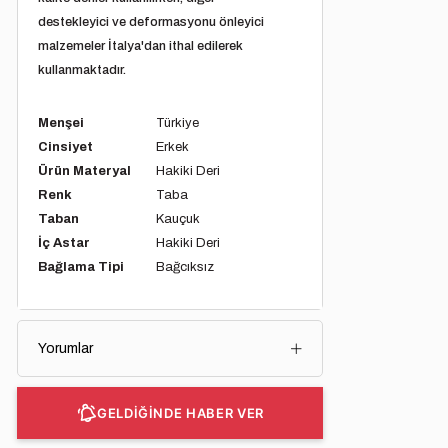
destekleyici ve deformasyonu önleyici
malzemeler İtalya'dan ithal edilerek
kullanmaktadır.
Menşei
Türkiye
Cinsiyet
Erkek
Ürün Materyal
Hakiki Deri
Renk
Taba
Taban
Kauçuk
İç Astar
Hakiki Deri
Bağlama Tipi
Bağcıksız
Yorumlar
GELDİĞİNDE HABER VER