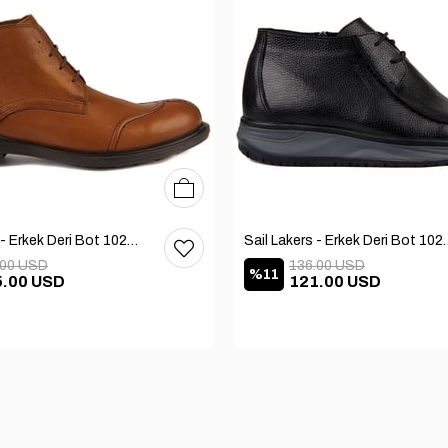
40
41
42
Sail Lakers - Erkek Deri Bot 102-1599-1458
Sail Lakers - Erkek
.00 USD
136.00 USD
%11
5.00 USD
121.00 USD