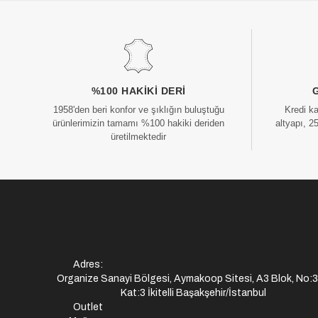
%100 HAKIKI DERI
1958'den beri konfor ve şıklığın buluştuğu
Kredi k
ürünlerimizin tamamı %100 hakiki deriden
altyapı, 2
üretilmektedir
Adres:
Organize Sanayi Bölgesi, Aymakoop Sitesi, A3 Blok, No:
Kat:3 İkitelli Başakşehir/İstanbul
Outlet