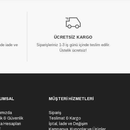
ÜCRETSIZ KARGO
nde iade ve
Siparişleriniz 1-3 iş günü içinde teslim edilir.
Üstelik ücretsiz!
UMSAL
MÜŞTERİ HİZMETLERİ
ımızda
Sipariş
lik & Güvenlik
Teslimat & Kargo
a Hesapları
İptal, İade ve Değişim
K
Kampanya, Kuponlar ve Ürünler