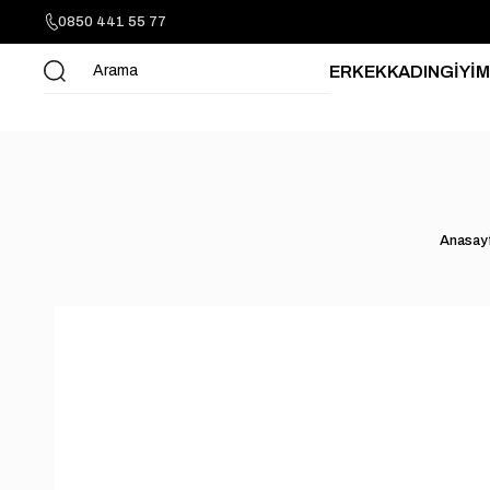
0850 441 55 77
ERKEK
KADIN
GİYİM
Anasay