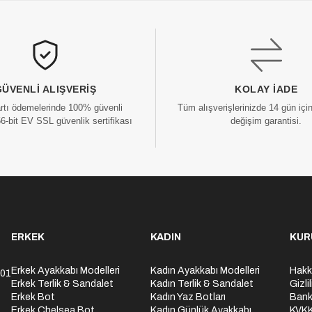
GÜVENLI ALIŞVERIŞ
KOLAY İADE
artı ödemelerinde 100% güvenli
Tüm alışverişlerinizde 14 gün içi
56-bit EV SSL güvenlik sertifikası
değişim garantisi.
ERKEK
KADIN
KUR
Erkek Ayakkabı Modelleri
Kadın Ayakkabı Modelleri
Hakk
301
Erkek Terlik & Sandalet
Kadın Terlik & Sandalet
Gizli
Erkek Bot
Kadın Yaz Botları
Bank
Erkek Chelsea Bot
Kadın Günlük Ayakkabı
KVK