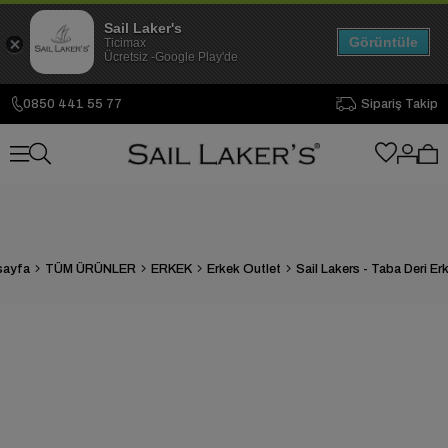
Sail Laker's
Görüntüle
Ticimax
Ücretsiz -Google Play'de
0850 441 55 77
Sipariş Takip
sayfa
TÜM ÜRÜNLER
ERKEK
Erkek Outlet