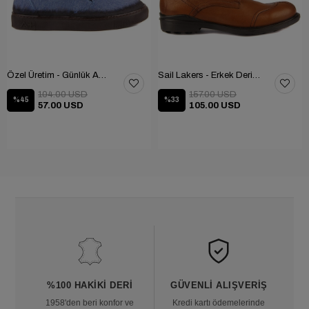
Özel Üretim - Günlük Ayakkabı 101-2630-11473
Sail Lakers - Erkek Deri Bot 102-1599-1458
104.00 USD
157.00 USD
%45
%33
57.00 USD
105.00 USD
%100 HAKIKI DERI
GÜVENLI ALIŞVERIŞ
1958'den beri konfor ve
Kredi kartı ödemelerinde