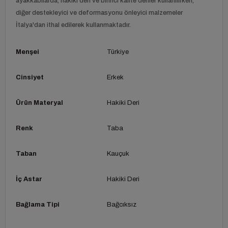
ayakkabılarda, hakiki deri ve birinci kalite deriler kullanılırken,
diğer destekleyici ve deformasyonu önleyici malzemeler
İtalya'dan ithal edilerek kullanmaktadır.
Menşei
Türkiye
Cinsiyet
Erkek
Ürün Materyal
Hakiki Deri
Renk
Taba
Taban
Kauçuk
İç Astar
Hakiki Deri
Bağlama Tipi
Bağcıksız