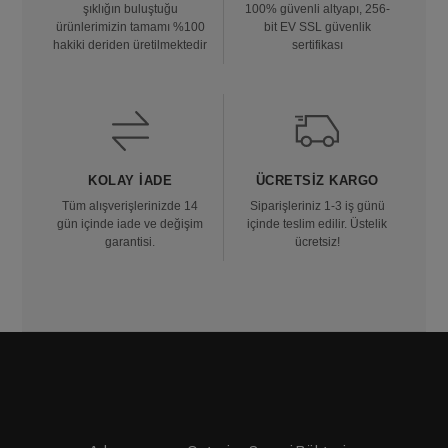
şıklığın buluştuğu
100% güvenli altyapı, 256-
ürünlerimizin tamamı %100
bit EV SSL güvenlik
hakiki deriden üretilmektedir
sertifikası
KOLAY İADE
ÜCRETSIZ KARGO
Tüm alışverişlerinizde 14
Siparişleriniz 1-3 iş günü
gün içinde iade ve değişim
içinde teslim edilir. Üstelik
garantisi.
ücretsiz!