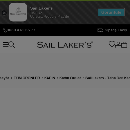
Sail Laker's
Görüntüle
Ticimax
Ücretsiz -Google Play'de
0850 441 55 77
Sipariş Takip
sayfa
TÜM ÜRÜNLER
KADIN
Kadın Outlet