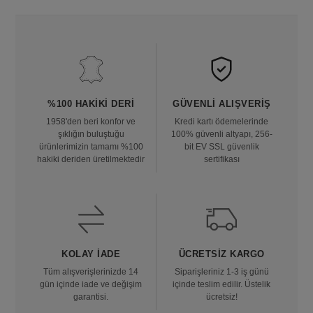
%100 HAKIKI DERI
GÜVENLI ALIŞVERIŞ
1958'den beri konfor ve
Kredi kartı ödemelerinde
şıklığın buluştuğu
100% güvenli altyapı, 256-
ürünlerimizin tamamı %100
bit EV SSL güvenlik
hakiki deriden üretilmektedir
sertifikası
KOLAY İADE
ÜCRETSIZ KARGO
Tüm alışverişlerinizde 14
Siparişleriniz 1-3 iş günü
gün içinde iade ve değişim
içinde teslim edilir. Üstelik
garantisi.
ücretsiz!