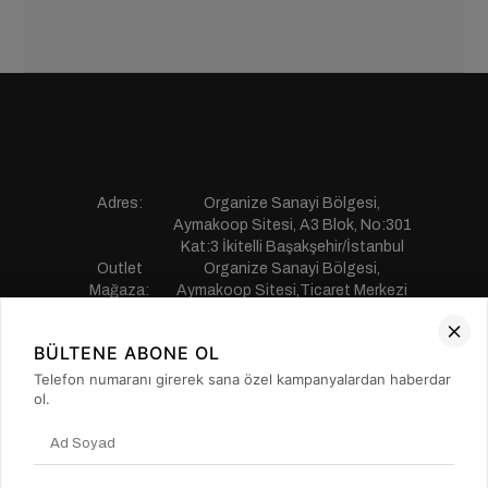
Adres:
Organize Sanayi Bölgesi,
Aymakoop Sitesi, A3 Blok, No:301
Kat:3 İkitelli Başakşehir/İstanbul
Outlet
Organize Sanayi Bölgesi,
Mağaza:
Aymakoop Sitesi,Ticaret Merkezi
Gişiri No:13 İkitelli Başakşehir/
İstanbul
BÜLTENE ABONE OL
Telefon:
0850 441 55 77
E-mail:
musterihizmetleri@saillakers.com.tr
Telefon numaranı girerek sana özel kampanyalardan haberdar
ERKEK
ol.
KADIN
KURUMSAL
MÜŞTERİ HİZMETLERİ