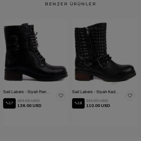
BENZER ÜRÜNLER
Sail Lakers - Siyah Renk Çubuk Detaylı Bayan Deri Bot 105-516-1520
Sail Lakers - Siyah Kadın Deri Bot 105-936-1520
163.00 USD
131.00 USD
%17
%16
136.00 USD
110.00 USD