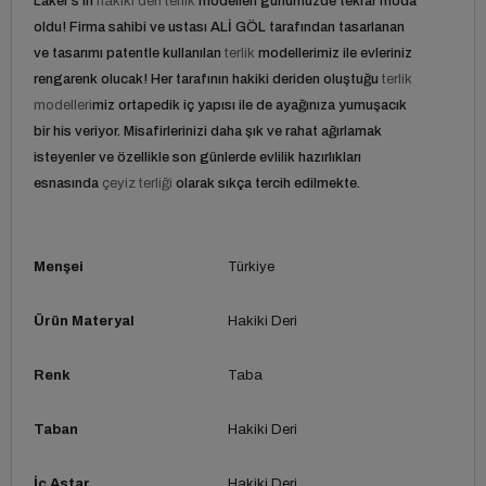
Laker's'ın
hakiki deri terlik
modelleri günümüzde tekrar moda
oldu! Firma sahibi ve ustası ALİ GÖL tarafından tasarlanan
ve tasarımı patentle kullanılan
terlik
modellerimiz ile evleriniz
rengarenk olucak! Her tarafının hakiki deriden oluştuğu
terlik
modelleri
miz ortapedik iç yapısı ile de ayağınıza yumuşacık
bir his veriyor. Misafirlerinizi daha şık ve rahat ağırlamak
isteyenler ve özellikle son günlerde evlilik hazırlıkları
esnasında
çeyiz terliği
olarak sıkça tercih edilmekte.
Menşei
Türkiye
Ürün Materyal
Hakiki Deri
Renk
Taba
Taban
Hakiki Deri
İç Astar
Hakiki Deri