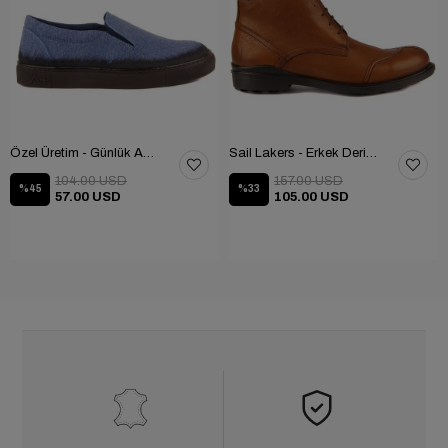
Özel Üretim - Günlük Ayakkabı 101-2630-11473
Sail Lakers - Erkek Deri Bot 102-1599-1458
104.00 USD
157.00 USD
%45
%33
57.00 USD
105.00 USD