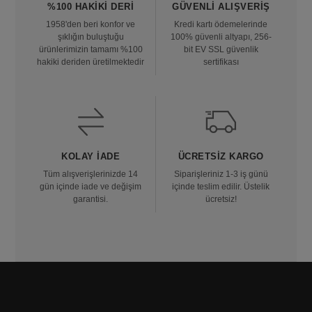
%100 HAKIKI DERI
GÜVENLI ALIŞVERIŞ
1958'den beri konfor ve
Kredi kartı ödemelerinde
şıklığın buluştuğu
100% güvenli altyapı, 256-
ürünlerimizin tamamı %100
bit EV SSL güvenlik
hakiki deriden üretilmektedir
sertifikası
KOLAY İADE
ÜCRETSIZ KARGO
Tüm alışverişlerinizde 14
Siparişleriniz 1-3 iş günü
gün içinde iade ve değişim
içinde teslim edilir. Üstelik
garantisi.
ücretsiz!