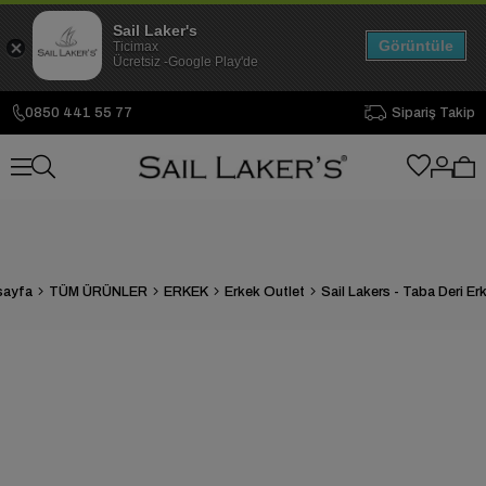
Sail Laker's
Görüntüle
Ticimax
Ücretsiz -Google Play'de
0850 441 55 77
Sipariş Takip
sayfa
TÜM ÜRÜNLER
ERKEK
Erkek Outlet