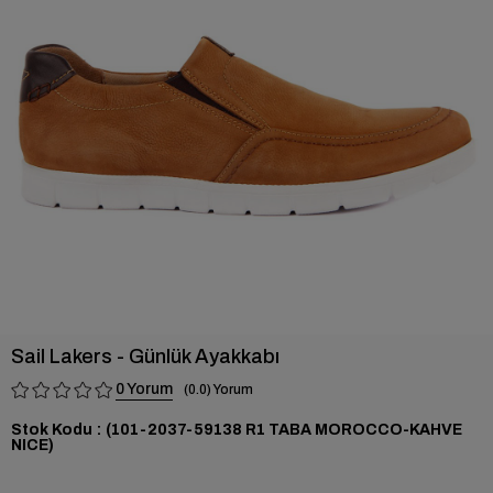
›
Sail Lakers - Günlük Ayakkabı
0
0.0
Stok Kodu
(101-2037-59138 R1 TABA MOROCCO-KAHVE
NICE)