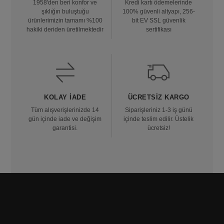
1958'den beri konfor ve
Kredi kartı ödemelerinde
şıklığın buluştuğu
100% güvenli altyapı, 256-
ürünlerimizin tamamı %100
bit EV SSL güvenlik
hakiki deriden üretilmektedir
sertifikası
KOLAY İADE
ÜCRETSIZ KARGO
Tüm alışverişlerinizde 14
Siparişleriniz 1-3 iş günü
gün içinde iade ve değişim
içinde teslim edilir. Üstelik
garantisi.
ücretsiz!