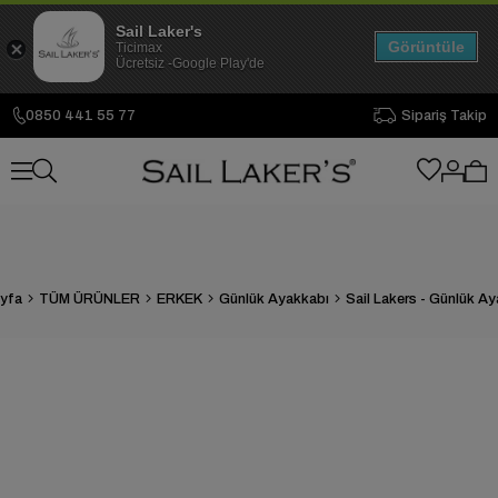
Sail Laker's
Görüntüle
Ticimax
Ücretsiz -Google Play'de
0850 441 55 77
Sipariş Takip
yfa
TÜM ÜRÜNLER
ERKEK
Günlük Ayakkabı
Sail Lakers - Günlük A