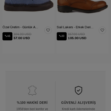
Özel Üretim - Günlük Ayakkabı 101-2630-11473
Sail Lakers - Erkek Deri Bot 102-1599-1458
104.00 USD
157.00 USD
%45
%33
57.00 USD
105.00 USD
%100 HAKIKI DERI
GÜVENLI ALIŞVERIŞ
1958'den beri konfor ve
Kredi kartı ödemelerinde