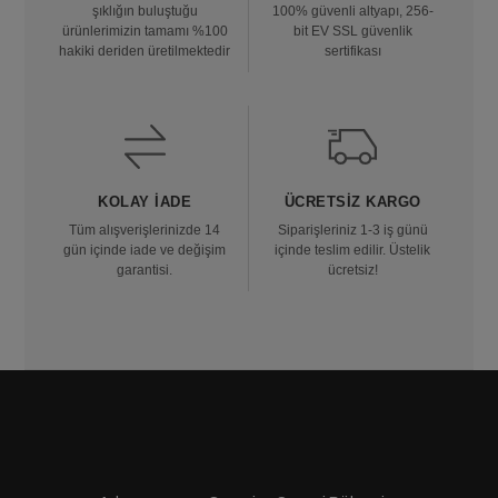
şıklığın buluştuğu
100% güvenli altyapı, 256-
ürünlerimizin tamamı %100
bit EV SSL güvenlik
hakiki deriden üretilmektedir
sertifikası
KOLAY İADE
ÜCRETSIZ KARGO
Tüm alışverişlerinizde 14
Siparişleriniz 1-3 iş günü
gün içinde iade ve değişim
içinde teslim edilir. Üstelik
garantisi.
ücretsiz!