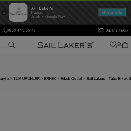
Sail Laker's
Görüntüle
Ticimax
Ücretsiz -Google Play'de
0850 441 55 77
Sipariş Takip
sayfa
TÜM ÜRÜNLER
ERKEK
Erkek Outlet