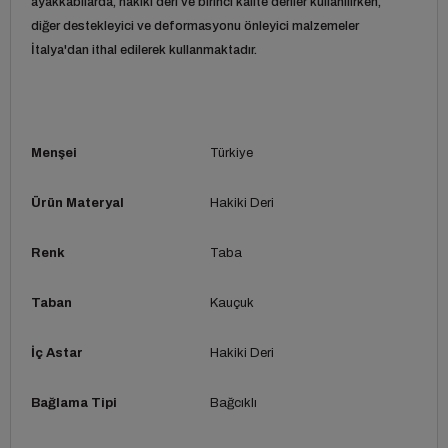
ayakkabılarda, hakiki deri ve birinci kalite deriler kullanılırken,
diğer destekleyici ve deformasyonu önleyici malzemeler
İtalya'dan ithal edilerek kullanmaktadır.
Menşei
Türkiye
Ürün Materyal
Hakiki Deri
Renk
Taba
Taban
Kauçuk
İç Astar
Hakiki Deri
Bağlama Tipi
Bağcıklı