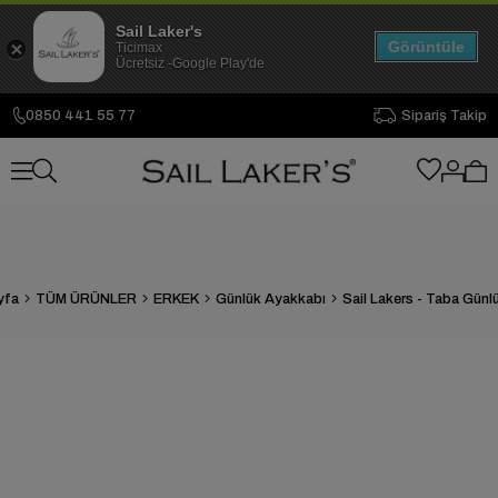
Sail Laker's
Görüntüle
Ticimax
Ücretsiz -Google Play'de
0850 441 55 77
Sipariş Takip
yfa
TÜM ÜRÜNLER
ERKEK
Günlük Ayakkabı