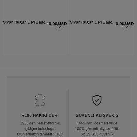
Siyah Rugan Deri Bağcıklı Erkek Günlük Ayakkabı 101-1004-GN502
Siyah Rugan Deri Bağcıklı Erkek Günlük Ayakkabı 101-1004-GN502
0.00 USD
0.00 USD
%100 HAKIKI DERI
GÜVENLI ALIŞVERIŞ
1958'den beri konfor ve
Kredi kartı ödemelerinde
şıklığın buluştuğu
100% güvenli altyapı, 256-
ürünlerimizin tamamı %100
bit EV SSL güvenlik