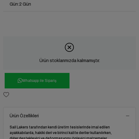
Gün
:
2 Gün
Ürün stoklarımızda kalmamıştır.
Whatsapp ile Sipariş
Ürün Özellikleri
Sail Lakers tarafından kendi üretim tesislerinde imal edilen
ayakkabılarda, hakiki deri ve birinci kalite deriler kullanılırken,
diğer destekleyici ve deformasyonu önleyici malzemeler