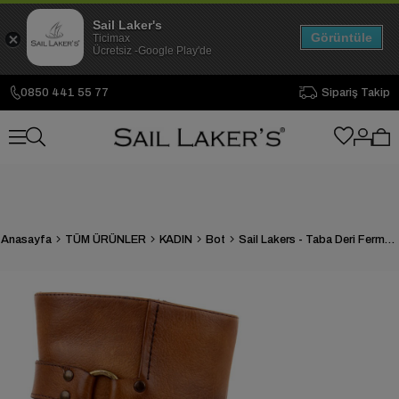
Sail Laker's
Görüntüle
Ticimax
Ücretsiz -Google Play'de
0850 441 55 77
Sipariş Takip
Anasayfa
TÜM ÜRÜNLER
KADIN
Bot
Sail Lakers - Taba Deri Fermuarlı Kadın Topuklu Bot