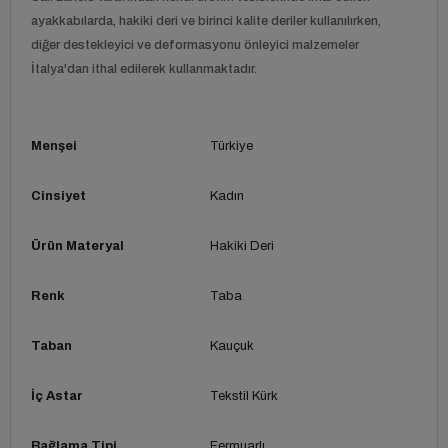
ayakkabılarda, hakiki deri ve birinci kalite deriler kullanılırken,
diğer destekleyici ve deformasyonu önleyici malzemeler
İtalya'dan ithal edilerek kullanmaktadır.
Menşei
Türkiye
Cinsiyet
Kadın
Ürün Materyal
Hakiki Deri
Renk
Taba
Taban
Kauçuk
İç Astar
Tekstil Kürk
Bağlama Tipi
Fermuarlı