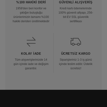
%100 HAKIKI DERI
GÜVENLI ALIŞVERIŞ
1958'den beri konfor ve
Kredi kartı ödemelerinde
şıklığın buluştuğu
100% güvenli altyapı, 256-
ürünlerimizin tamamı %100
bit EV SSL güvenlik
hakiki deriden üretilmektedir
sertifikası
KOLAY İADE
ÜCRETSIZ KARGO
Tüm alışverişlerinizde 14
Siparişleriniz 1-3 iş günü
gün içinde iade ve değişim
içinde teslim edilir. Üstelik
garantisi.
ücretsiz!