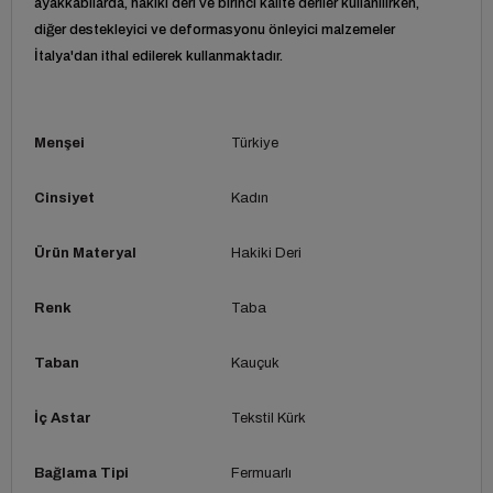
ayakkabılarda, hakiki deri ve birinci kalite deriler kullanılırken,
diğer destekleyici ve deformasyonu önleyici malzemeler
İtalya'dan ithal edilerek kullanmaktadır.
Menşei
Türkiye
Cinsiyet
Kadın
Ürün Materyal
Hakiki Deri
Renk
Taba
Taban
Kauçuk
İç Astar
Tekstil Kürk
Bağlama Tipi
Fermuarlı