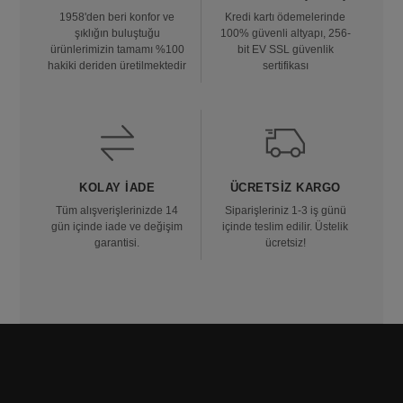
1958'den beri konfor ve
Kredi kartı ödemelerinde
şıklığın buluştuğu
100% güvenli altyapı, 256-
ürünlerimizin tamamı %100
bit EV SSL güvenlik
hakiki deriden üretilmektedir
sertifikası
KOLAY İADE
ÜCRETSIZ KARGO
Tüm alışverişlerinizde 14
Siparişleriniz 1-3 iş günü
gün içinde iade ve değişim
içinde teslim edilir. Üstelik
garantisi.
ücretsiz!