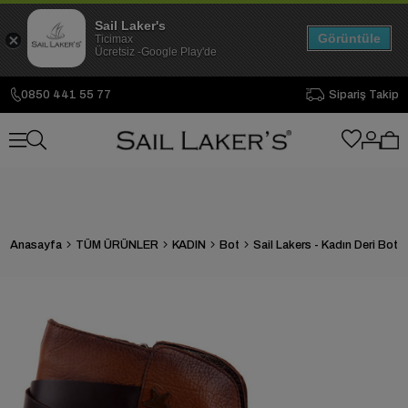
Sail Laker's
Görüntüle
Ticimax
Ücretsiz -Google Play'de
0850 441 55 77
Sipariş Takip
Anasayfa
TÜM ÜRÜNLER
KADIN
Bot
Sail Lakers - Kadın Deri Bot