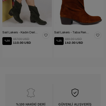
Sail Lakers - Kadın Deri Bot 105-2910-VENUS
Sail Lakers - Taba Rengi Katlanabilir Kadın Deri Bot 105-2910-VENUS
157.00 USD
189.00 USD
%30
%25
110.00 USD
142.00 USD
%100 HAKIKI DERI
GÜVENLI ALIŞVERIŞ