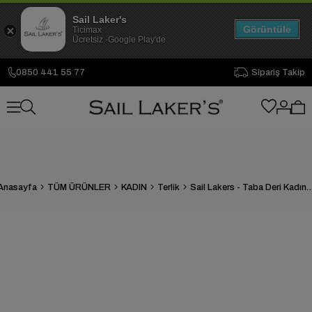
Sail Laker's
Görüntüle
Ticimax
Ücretsiz -Google Play'de
0850 441 55 77
Sipariş Takip
Anasayfa
TÜM ÜRÜNLER
KADIN
Terlik
Sail Lakers - Taba Deri Kadın Dış 