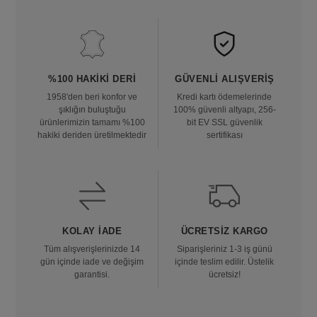
%100 HAKIKI DERI
GÜVENLI ALIŞVERIŞ
1958'den beri konfor ve
Kredi kartı ödemelerinde
şıklığın buluştuğu
100% güvenli altyapı, 256-
ürünlerimizin tamamı %100
bit EV SSL güvenlik
hakiki deriden üretilmektedir
sertifikası
KOLAY İADE
ÜCRETSIZ KARGO
Tüm alışverişlerinizde 14
Siparişleriniz 1-3 iş günü
gün içinde iade ve değişim
içinde teslim edilir. Üstelik
garantisi.
ücretsiz!