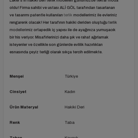
Laker's'ın
hakiki deri terlik
modelleri günümüzde tekrar moda
oldu! Firma sahibi ve ustası ALİ GÖL tarafından tasarlanan
ve tasarımı patentle kullanılan
terlik
modellerimiz ile evleriniz
rengarenk olacak! Her tarafının hakiki deriden oluştuğu
terlik
modelleri
miz ortapedik iç yapısı ile de ayağınıza yumuşacık
bir his veriyor. Misafirlerinizi daha şık ve rahat ağırlamak
isteyenler ve özellikle son günlerde evlilik hazırlıkları
esnasında
çeyiz terliği
olarak sıkça tercih edilmekte.
Menşei
Türkiye
Cinsiyet
Kadın
Ürün Materyal
Hakiki Deri
Renk
Taba
Taban
Kauçuk