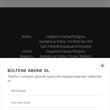
Adres:
Organize Sanayi Bölgesi,
Aymakoop Sitesi, A3 Blok, No:301
Kat:3 İkitelli Başakşehir/İstanbul
Outlet
Organize Sanayi Bölgesi,
Mağaza:
Aymakoop Sitesi,Ticaret Merkezi
Gişiri No:13 İkitelli Başakşehir/
İstanbul
BÜLTENE ABONE OL
Telefon:
0850 441 55 77
E-mail:
musterihizmetleri@saillakers.com.tr
Telefon numaranı girerek sana özel kampanyalardan haberdar
ERKEK
ol.
KADIN
KURUMSAL
MÜŞTERİ HİZMETLERİ