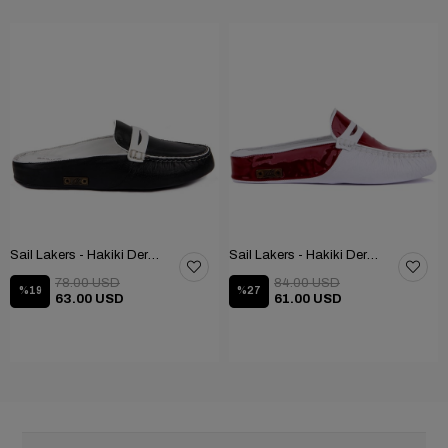
Sail Lakers - Hakiki Deri Taraftar Terliği 109-557-X
Sail Lakers - Hakiki Deri Kadın Ev Terliği 109-557-X
78.00 USD
84.00 USD
%19
%27
63.00 USD
61.00 USD