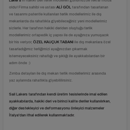
Laker's
'ın
hakiki deri terlik
modelleri günümüzde tekrar moda
oldu! Firma sahibi ve ustası
ALİ GÖL
tarafından tasarlanan
ve tasarımı patentle kullanılan
terlik
modellerimiz ile dış
mekanlarda da rahatlıkla giyebileceğiniz yeni modellerimiz
sizlerle. Her tarafının hakiki deriden oluştuğu
terlik
modelleri
miz ortapedik iç yapısı ile de ayağınıza yumuşacık
bir his veriyor,
ÖZEL KAUÇUK TABANI
ile dış mekanlara özel
tasarladığımız terliğimizi ayağınızdan çıkarmak
istemeyeceksiniz rahatlığı ve şıklığı ile ayakkabılardan bir
adım önde :)
Zımba detayları ile dış mekan terlik modellerimiz arasında
yaz aylarında rahatlıkla giyebililirsiniz.
Sail Lakers tarafından kendi üretim tesislerinde imal edilen
ayakkabılarda, hakiki deri ve birinci kalite deriler kullanılırken,
diğer destekleyici ve deformasyonu önleyici malzemeler
İtalya'dan ithal edilerek kullanmaktadır.