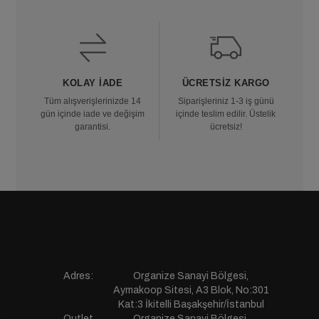
KOLAY İADE
ÜCRETSIZ KARGO
Tüm alışverişlerinizde 14
Siparişleriniz 1-3 iş günü
gün içinde iade ve değişim
içinde teslim edilir. Üstelik
garantisi.
ücretsiz!
Adres:
Organize Sanayi Bölgesi,
Aymakoop Sitesi, A3 Blok, No:301
Kat:3 İkitelli Başakşehir/İstanbul
Outlet
Organize Sanayi Bölgesi,