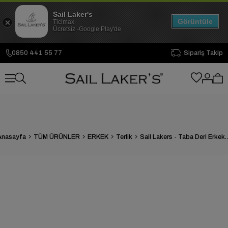
Sail Laker's
Görüntüle
Ticimax
Ücretsiz -Google Play'de
0850 441 55 77
Sipariş Takip
Anasayfa
TÜM ÜRÜNLER
ERKEK
Terlik
Sail Lakers - Taba Deri Er