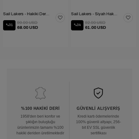
Sail Lakers - Hakiki Deri Ev Terliği 110-547-X
Sail Lakers - Siyah Hakiki Deri TABANLI Ev Terliği (balkon-bahçe) 110-547-RUBBER
99.00 USD
92.00 USD
%31
%34
68.00 USD
61.00 USD
%100 HAKIKI DERI
GÜVENLI ALIŞVERIŞ
1958'den beri konfor ve
Kredi kartı ödemelerinde
şıklığın buluştuğu
100% güvenli altyapı, 256-
ürünlerimizin tamamı %100
bit EV SSL güvenlik
hakiki deriden üretilmektedir
sertifikası