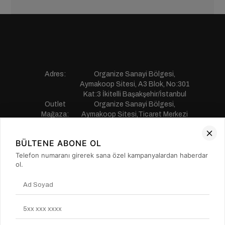
Adres:
Organize Sanayi Bölgesi,
Aymakoop Sitesi, A3 Blok, No:301
Kat:3 İkitelli Başakşehir/İstanbul
Outlet
Organize Sanayi Bölgesi,
Mağaza:
Aymakoop Sitesi,Ticaret Merkezi
Gişiri No:13 İkitelli Başakşehir/
İstanbul
BÜLTENE ABONE OL
Telefon:
0850 441 55 77
E-mail:
musterihizmetleri@saillakers.com.tr
Telefon numaranı girerek sana özel kampanyalardan haberdar
ERKEK
ol.
KADIN
KURUMSAL
MÜŞTERİ HİZMETLERİ