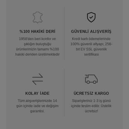
%100 HAKIKI DERI
GÜVENLI ALIŞVERIŞ
1958'den beri konfor ve
Kredi kartı ödemelerinde
şıklığın buluştuğu
100% güvenli altyapı, 256-
ürünlerimizin tamamı %100
bit EV SSL güvenlik
hakiki deriden üretilmektedir
sertifikası
KOLAY İADE
ÜCRETSIZ KARGO
Tüm alışverişlerinizde 14
Siparişleriniz 1-3 iş günü
gün içinde iade ve değişim
içinde teslim edilir. Üstelik
garantisi.
ücretsiz!