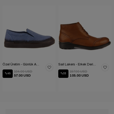
Özel Üretim - Günlük Ayakkabı 101-2630-11473
Sail Lakers - Erkek Deri Bot 102-1599-1458
104.00 USD
157.00 USD
%45
%33
57.00 USD
105.00 USD