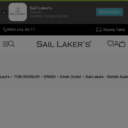
Sail Laker's
Görüntüle
Ticimax
Ücretsiz -Google Play'de
0850 441 55 77
Sipariş Takip
sayfa
TÜM ÜRÜNLER
ERKEK
Erkek Outlet
Sail Lakers - Günlük Aya