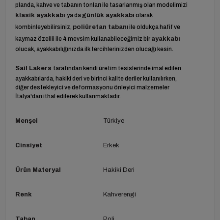
planda, kahve ve tabanın tonları ile tasarlanmış olan modelimizi
klasik ayakkabı
ya da
günlük ayakkabı
olarak
kombinleyebilirsiniz,
poliüretan taban
ı ile oldukça hafif ve
kaymaz özellii ile 4 mevsim kullanabileceğimiz bir
ayakkabı
olucak, ayakkabılığınızda ilk tercihlerinizden olucağı kesin.
Sail Lakers
tarafından kendi üretim tesislerinde imal edilen
ayakkabılarda, hakiki deri ve birinci kalite deriler kullanılırken,
diğer destekleyici ve deformasyonu önleyici malzemeler
İtalya'dan ithal edilerek kullanmaktadır.
Menşei
Türkiye
Cinsiyet
Erkek
Ürün Materyal
Hakiki Deri
Renk
Kahverengi
Taban
Poli