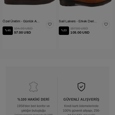
Özel Üretim - Günlük Ayakkabı 101-2630-11473
Sail Lakers - Erkek Deri Bot 102-1599-1458
104.00 USD
157.00 USD
%45
%33
57.00 USD
105.00 USD
%100 HAKIKI DERI
GÜVENLI ALIŞVERIŞ
1958'den beri konfor ve
Kredi kartı ödemelerinde
şıklığın buluştuğu
100% güvenli altyapı, 256-