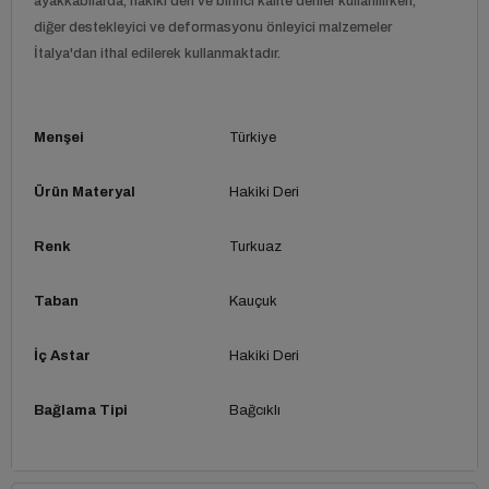
ayakkabılarda, hakiki deri ve birinci kalite deriler kullanılırken,
diğer destekleyici ve deformasyonu önleyici malzemeler
İtalya'dan ithal edilerek kullanmaktadır.
Menşei
Türkiye
Ürün Materyal
Hakiki Deri
Renk
Turkuaz
Taban
Kauçuk
İç Astar
Hakiki Deri
Bağlama Tipi
Bağcıklı