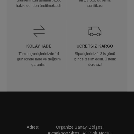
ürünlerimizin tamamı %100
bit EV SSL güvenlik
hakiki deriden üretilmektedir
sertifikası
KOLAY İADE
ÜCRETSIZ KARGO
Tüm alışverişlerinizde 14
Siparişleriniz 1-3 iş günü
gün içinde iade ve değişim
içinde teslim edilir. Üstelik
garantisi.
ücretsiz!
Adres:
Organize Sanayi Bölgesi,
Aymakoop Sitesi, A3 Blok, No:301