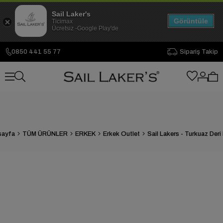
Sail Laker's
Görüntüle
Ticimax
Ücretsiz -Google Play'de
0850 441 55 77
Sipariş Takip
sayfa
TÜM ÜRÜNLER
ERKEK
Erkek Outlet