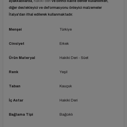
ayakkabılarda,
hakiki deri
ve birinci kalite deriler kullanılırken,
diğer destekleyici ve deformasyonu önleyici malzemeler
İtalya'dan ithal edilerek kullanmaktadır.
Menşei
Türkiye
Cinsiyet
Erkek
Ürün Materyal
Hakiki Deri - Süet
Renk
Yeşil
Taban
Kauçuk
İç Astar
Hakiki Deri
Bağlama Tipi
Bağcıklı