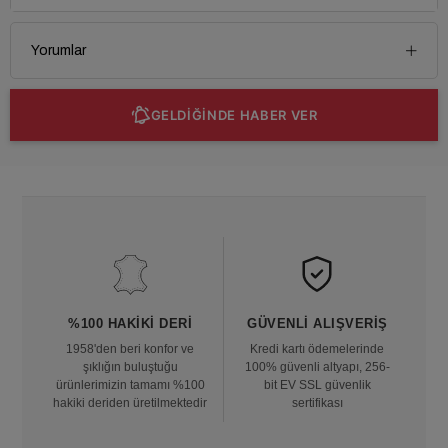
Yorumlar
GELDİĞİNDE HABER VER
%100 HAKIKI DERI
GÜVENLI ALIŞVERIŞ
1958'den beri konfor ve
Kredi kartı ödemelerinde
şıklığın buluştuğu
100% güvenli altyapı, 256-
ürünlerimizin tamamı %100
bit EV SSL güvenlik
hakiki deriden üretilmektedir
sertifikası