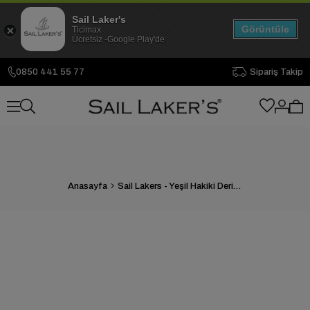
Sail Laker's
Görüntüle
Ticimax
Ücretsiz -Google Play'de
0850 441 55 77
Sipariş Takip
Anasayfa
Sail Lakers - Yeşil Hakiki Deri Günlük Ayakkabı