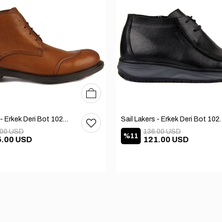
40
41
42
Sail Lakers - Erkek Deri Bot 102-1599-1458
Sail Lakers - Erkek
.00 USD
136.00 USD
%11
5.00 USD
121.00 USD