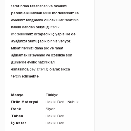
tarafından tasarlanan ve tasarımı
patentle kullanılan
terlik
modellerimiz ile
evleriniz rengarenk olucak! Her tarafının
hakiki deriden oluştuğu
terlik
modelleri
miz ortapedik iç yapısı ile de
ayağınıza yumuşacık bir his veriyor.
Misafirlerinizi daha şık ve rahat
ağırlamak isteyenler ve özellikle son
günlerde evlilik hazırlıkları
esnasında
çeyiz terliği
olarak sıkça
tercih edilmekte.
Menşei
Türkiye
Ürün Materyal
Hakiki Deri - Nubuk
Renk
Siyah
Taban
Hakiki Deri
İç Astar
Hakiki Deri