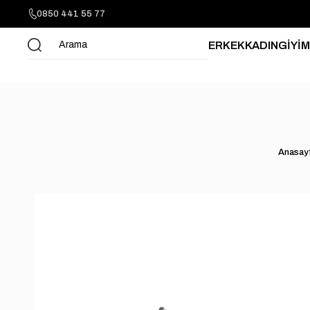
0850 441 55 77
ERKEK
KADIN
GİYİM
Anasay