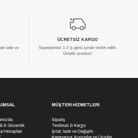
ÜCRETSIZ KARGO
nde iade ve
Siparişleriniz 1-3 iş günü içinde teslim edilir.
Üstelik ücretsiz!
UMSAL
MÜŞTERİ HİZMETLERİ
ımızda
Sipariş
lik & Güvenlik
Teslimat & Kargo
a Hesapları
İptal, İade ve Değişim
K
Kampanya, Kuponlar ve Ürünler