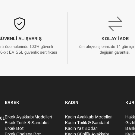
GÜVENLI ALIŞVERIŞ
KOLAY İADE
artı ödemelerinde 100% güvenli
Tüm alışverişlerinizde 14 gün içi
56-bit EV SSL güvenlik sertifikası
değişim garantisi.
ERKEK
KADIN
KUR
Erkek Ayakkabı Modelleri
Kadın Ayakkabı Modelleri
Hakk
301
Erkek Terlik & Sandalet
Kadın Terlik & Sandalet
Gizli
Erkek Bot
Kadın Yaz Botları
Bank
Erkek Chelsea Bot
Kadın Günlük Ayakkabı
KVK