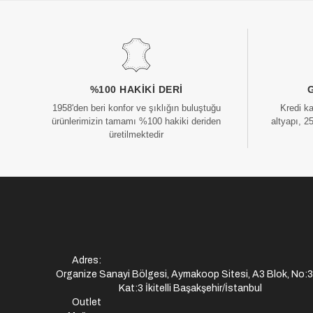
%100 HAKIKI DERI
1958'den beri konfor ve şıklığın buluştuğu
Kredi k
ürünlerimizin tamamı %100 hakiki deriden
altyapı, 2
üretilmektedir
Adres:
Organize Sanayi Bölgesi, Aymakoop Sitesi, A3 Blok, No:
Kat:3 İkitelli Başakşehir/İstanbul
Outlet