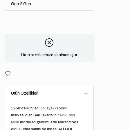
Gün
:
2 Gün
Ürün stoklarımızda kalmamıştır.
Ürün Özellikleri
1958'de kurulan
Göl ayakkabı
nın
markası olan Sail Laker's'ın
hakiki deri
terlik
modelleri günümüzde tekrar moda
oldu! Firma sahibi ve ustası ALİ GÖL