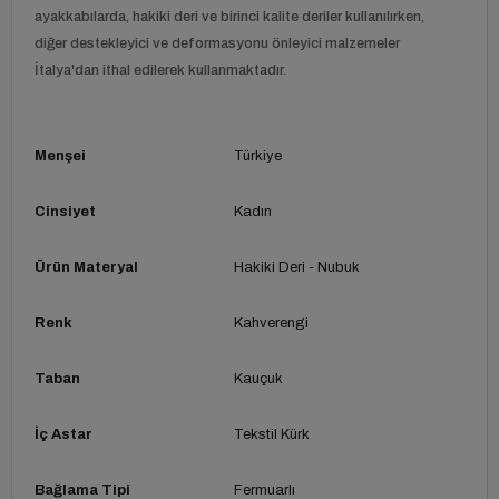
ayakkabılarda, hakiki deri ve birinci kalite deriler kullanılırken,
diğer destekleyici ve deformasyonu önleyici malzemeler
İtalya'dan ithal edilerek kullanmaktadır.
Menşei
Türkiye
Cinsiyet
Kadın
Ürün Materyal
Hakiki Deri - Nubuk
Renk
Kahverengi
Taban
Kauçuk
İç Astar
Tekstil Kürk
Bağlama Tipi
Fermuarlı