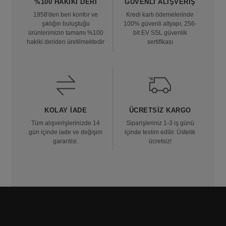
%100 HAKIKI DERI
GÜVENLI ALIŞVERIŞ
1958'den beri konfor ve
Kredi kartı ödemelerinde
şıklığın buluştuğu
100% güvenli altyapı, 256-
ürünlerimizin tamamı %100
bit EV SSL güvenlik
hakiki deriden üretilmektedir
sertifikası
KOLAY İADE
ÜCRETSIZ KARGO
Tüm alışverişlerinizde 14
Siparişleriniz 1-3 iş günü
gün içinde iade ve değişim
içinde teslim edilir. Üstelik
garantisi.
ücretsiz!