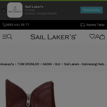
Sail Laker's
Görüntüle
Ticimax
Ücretsiz -Google Play'de
0850 441 55 77
Sipariş Takip
Anasayfa
TÜM ÜRÜNLER
KADIN
Bot
Sail Lakers - Kahverengi Nubuk Deri Kadın Bot