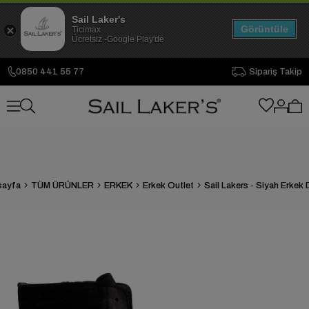
Sail Laker's
Görüntüle
Ticimax
Ücretsiz -Google Play'de
0850 441 55 77
Sipariş Takip
sayfa
TÜM ÜRÜNLER
ERKEK
Erkek Outlet