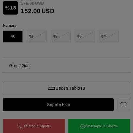
178.00 USD
15
152.00 USD
Numara
40
41
42
43
44
Gün
:
2 Gün
Beden Tablosu
Telefonla Sipariş
Whatsapp ile Sipariş