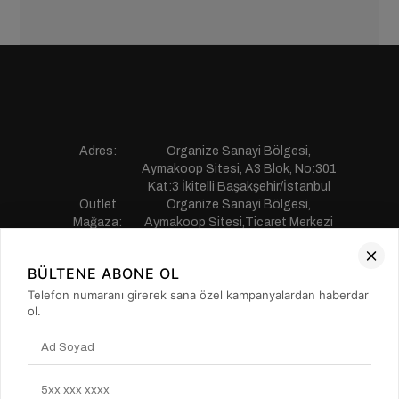
Adres:
Organize Sanayi Bölgesi,
Aymakoop Sitesi, A3 Blok, No:301
Kat:3 İkitelli Başakşehir/İstanbul
Outlet
Organize Sanayi Bölgesi,
Mağaza:
Aymakoop Sitesi,Ticaret Merkezi
Gişiri No:13 İkitelli Başakşehir/
İstanbul
BÜLTENE ABONE OL
Telefon:
0850 441 55 77
E-mail:
musterihizmetleri@saillakers.com.tr
Telefon numaranı girerek sana özel kampanyalardan haberdar
ERKEK
ol.
KADIN
KURUMSAL
MÜŞTERİ HİZMETLERİ