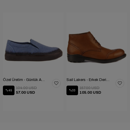
Özel Üretim - Günlük Ayakkabı 101-2630-11473
Sail Lakers - Erkek Deri Bot 102-1599-1458
104.00 USD
157.00 USD
%45
%33
57.00 USD
105.00 USD