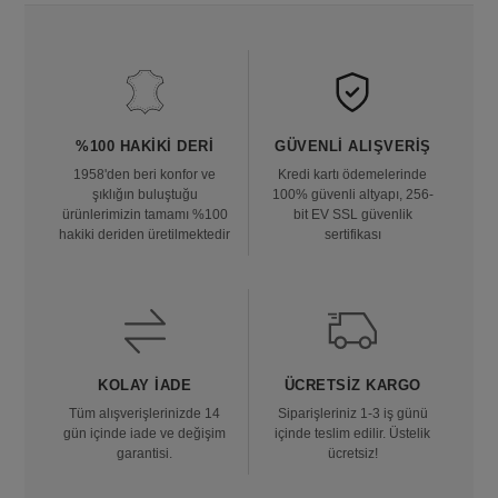
%100 HAKIKI DERI
GÜVENLI ALIŞVERIŞ
1958'den beri konfor ve
Kredi kartı ödemelerinde
şıklığın buluştuğu
100% güvenli altyapı, 256-
ürünlerimizin tamamı %100
bit EV SSL güvenlik
hakiki deriden üretilmektedir
sertifikası
KOLAY İADE
ÜCRETSIZ KARGO
Tüm alışverişlerinizde 14
Siparişleriniz 1-3 iş günü
gün içinde iade ve değişim
içinde teslim edilir. Üstelik
garantisi.
ücretsiz!