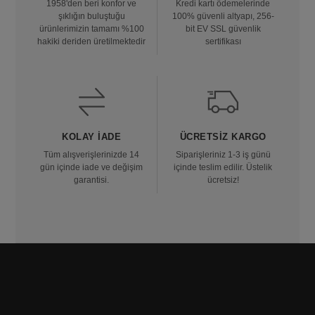
1958'den beri konfor ve
Kredi kartı ödemelerinde
şıklığın buluştuğu
100% güvenli altyapı, 256-
ürünlerimizin tamamı %100
bit EV SSL güvenlik
hakiki deriden üretilmektedir
sertifikası
KOLAY İADE
ÜCRETSIZ KARGO
Tüm alışverişlerinizde 14
Siparişleriniz 1-3 iş günü
gün içinde iade ve değişim
içinde teslim edilir. Üstelik
garantisi.
ücretsiz!