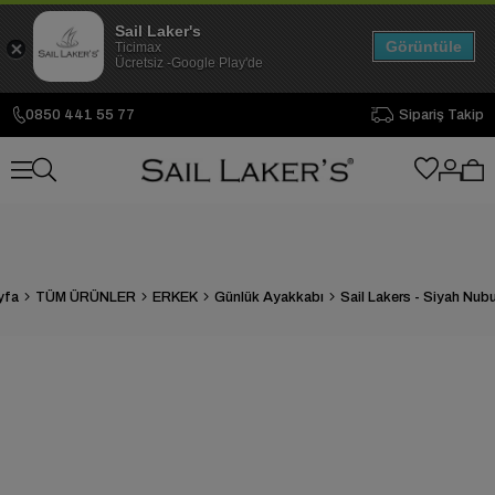
Sail Laker's
Görüntüle
Ticimax
Ücretsiz -Google Play'de
0850 441 55 77
Sipariş Takip
yfa
TÜM ÜRÜNLER
ERKEK
Günlük Ayakkabı