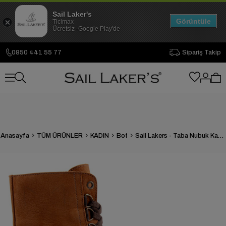
Sail Laker's
Görüntüle
Ticimax
Ücretsiz -Google Play'de
0850 441 55 77
Sipariş Takip
Anasayfa
TÜM ÜRÜNLER
KADIN
Bot
Sail Lakers - Taba Nubuk Kadın Bot