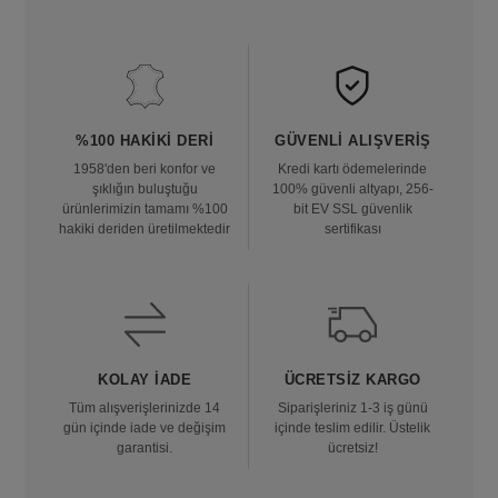
%100 HAKIKI DERI
GÜVENLI ALIŞVERIŞ
1958'den beri konfor ve
Kredi kartı ödemelerinde
şıklığın buluştuğu
100% güvenli altyapı, 256-
ürünlerimizin tamamı %100
bit EV SSL güvenlik
hakiki deriden üretilmektedir
sertifikası
KOLAY İADE
ÜCRETSIZ KARGO
Tüm alışverişlerinizde 14
Siparişleriniz 1-3 iş günü
gün içinde iade ve değişim
içinde teslim edilir. Üstelik
garantisi.
ücretsiz!