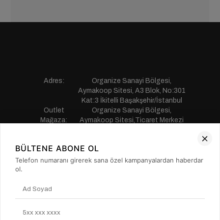
Adres:
Organize Sanayi Bölgesi,
Aymakoop Sitesi, A3 Blok, No:301
Kat:3 İkitelli Başakşehir/İstanbul
Outlet
Organize Sanayi Bölgesi,
Mağaza:
Aymakoop Sitesi,Ticaret Merkezi
Gişiri No:13 İkitelli Başakşehir/
İstanbul
BÜLTENE ABONE OL
Telefon:
0850 441 55 77
E-mail:
musterihizmetleri@saillakers.com.tr
Telefon numaranı girerek sana özel kampanyalardan haberdar
ERKEK
ol.
KADIN
KURUMSAL
MÜŞTERİ HİZMETLERİ