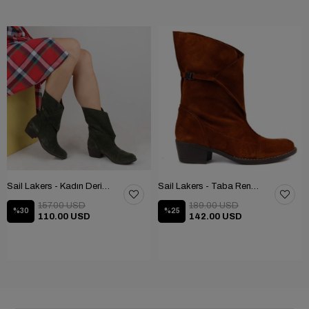
Sail Lakers - Kadın Deri Bot 105-2910-VENUS
Sail Lakers - Taba Rengi Katlanabilir Kadın Deri Bot 105-2910-VENUS
157.00 USD
189.00 USD
%30
%25
110.00 USD
142.00 USD