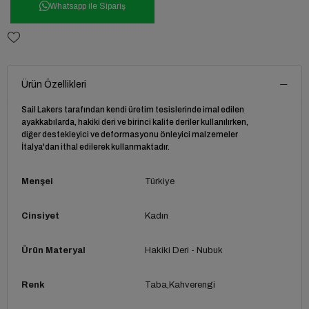
Whatsapp ile Sipariş
Ürün Özellikleri
Sail Lakers tarafından kendi üretim tesislerinde imal edilen
ayakkabılarda, hakiki deri ve birinci kalite deriler kullanılırken,
diğer destekleyici ve deformasyonu önleyici malzemeler
İtalya'dan ithal edilerek kullanmaktadır.
Menşei
Türkiye
Cinsiyet
Kadın
Ürün Materyal
Hakiki Deri - Nubuk
Renk
Taba
Kahverengi