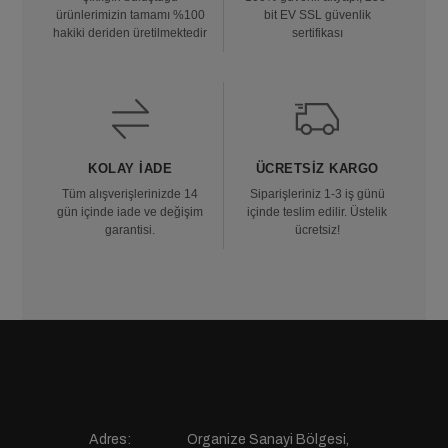
ürünlerimizin tamamı %100
bit EV SSL güvenlik
hakiki deriden üretilmektedir
sertifikası
KOLAY İADE
ÜCRETSIZ KARGO
Tüm alışverişlerinizde 14
Siparişleriniz 1-3 iş günü
gün içinde iade ve değişim
içinde teslim edilir. Üstelik
garantisi.
ücretsiz!
Adres:
Organize Sanayi Bölgesi,