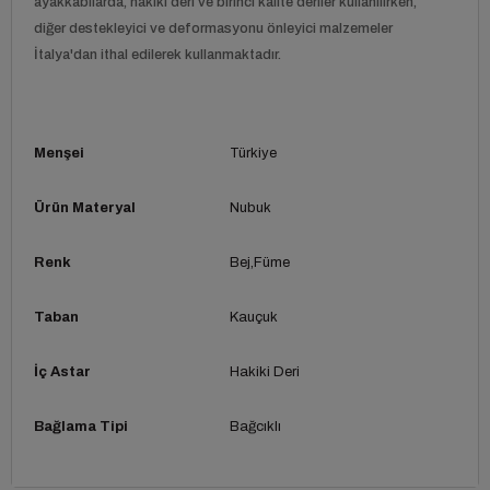
ayakkabılarda, hakiki deri ve birinci kalite deriler kullanılırken,
diğer destekleyici ve deformasyonu önleyici malzemeler
İtalya'dan ithal edilerek kullanmaktadır.
Menşei
Türkiye
Ürün Materyal
Nubuk
Renk
Bej
Füme
Taban
Kauçuk
İç Astar
Hakiki Deri
Bağlama Tipi
Bağcıklı