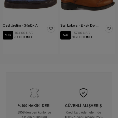
Özel Üretim - Günlük Ayakkabı 101-2630-11473
Sail Lakers - Erkek Deri Bot 102-1599-1458
104.00 USD
157.00 USD
%45
%33
57.00 USD
105.00 USD
%100 HAKIKI DERI
GÜVENLI ALIŞVERIŞ
1958'den beri konfor ve
Kredi kartı ödemelerinde
şıklığın buluştuğu
100% güvenli altyapı, 256-