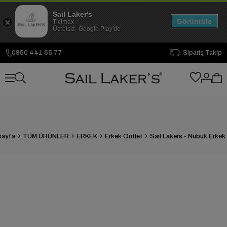
Sail Laker's
Görüntüle
Ticimax
Ücretsiz -Google Play'de
0850 441 55 77
Sipariş Takip
sayfa
TÜM ÜRÜNLER
ERKEK
Erkek Outlet