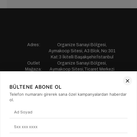
Adres:
Organize Sanayi Bölgesi,
Aymakoop Sitesi, A3 Blok, No:301
Kat:3 İkitelli Başakşehir/İstanbul
Outlet
Organize Sanayi Bölgesi,
Mağaza:
Aymakoop Sitesi,Ticaret Merkezi
Gişiri No:13 İkitelli Başakşehir/
İstanbul
BÜLTENE ABONE OL
Telefon:
0850 441 55 77
E-mail:
musterihizmetleri@saillakers.com.tr
Telefon numaranı girerek sana özel kampanyalardan haberdar
ERKEK
ol.
KADIN
KURUMSAL
MÜŞTERİ HİZMETLERİ