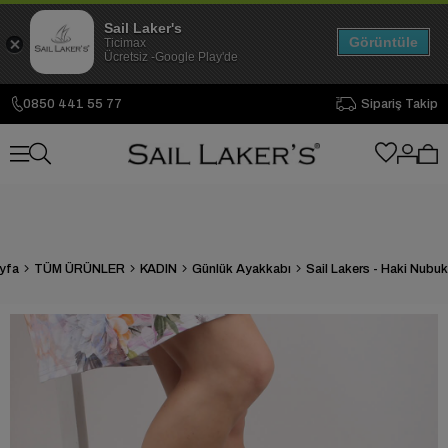
Sail Laker's
Görüntüle
Ticimax
Ücretsiz -Google Play'de
0850 441 55 77
Sipariş Takip
yfa
TÜM ÜRÜNLER
KADIN
Günlük Ayakkabı