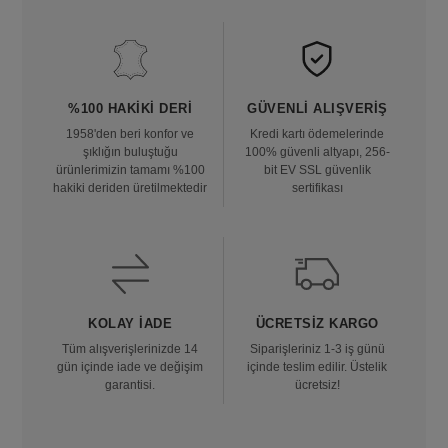
%100 HAKIKI DERI
GÜVENLI ALIŞVERIŞ
1958'den beri konfor ve
Kredi kartı ödemelerinde
şıklığın buluştuğu
100% güvenli altyapı, 256-
ürünlerimizin tamamı %100
bit EV SSL güvenlik
hakiki deriden üretilmektedir
sertifikası
KOLAY İADE
ÜCRETSIZ KARGO
Tüm alışverişlerinizde 14
Siparişleriniz 1-3 iş günü
gün içinde iade ve değişim
içinde teslim edilir. Üstelik
garantisi.
ücretsiz!