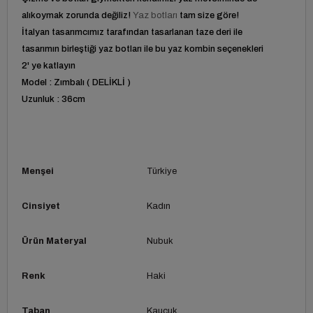
alıkoymak zorunda değiliz!
Yaz botları
tam size göre!
İtalyan tasarımcımız tarafından tasarlanan taze deri ile
tasarımın birleştiği yaz botları ile bu yaz kombin seçenekleri
2' ye katlayın
Model : Zımbalı ( DELİKLİ )
Uzunluk : 36cm
Menşei
Türkiye
Cinsiyet
Kadın
Ürün Materyal
Nubuk
Renk
Haki
Taban
Kauçuk