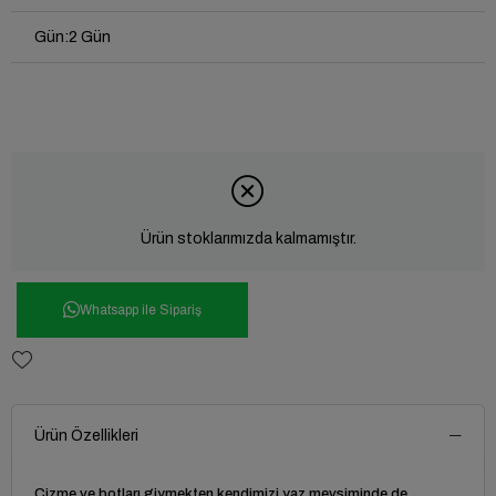
Gün
:
2 Gün
Ürün stoklarımızda kalmamıştır.
Whatsapp ile Sipariş
Ürün Özellikleri
Çizme ve botları giymekten kendimizi yaz mevsiminde de