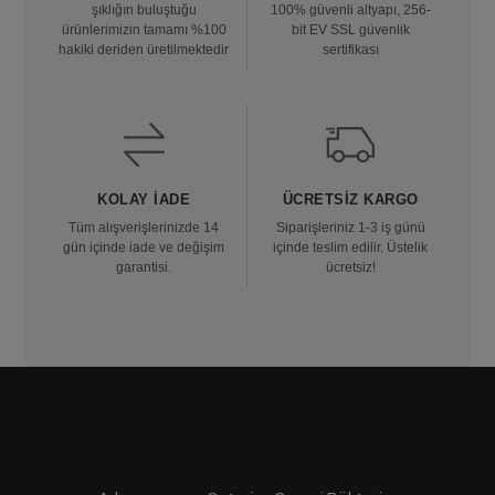
şıklığın buluştuğu
100% güvenli altyapı, 256-
ürünlerimizin tamamı %100
bit EV SSL güvenlik
hakiki deriden üretilmektedir
sertifikası
KOLAY İADE
ÜCRETSIZ KARGO
Tüm alışverişlerinizde 14
Siparişleriniz 1-3 iş günü
gün içinde iade ve değişim
içinde teslim edilir. Üstelik
garantisi.
ücretsiz!