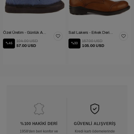
Özel Üretim - Günlük Ayakkabı 101-2630-11473
Sail Lakers - Erkek Deri Bot 102-1599-1458
104.00 USD
157.00 USD
%45
%33
57.00 USD
105.00 USD
%100 HAKIKI DERI
GÜVENLI ALIŞVERIŞ
1958'den beri konfor ve
Kredi kartı ödemelerinde