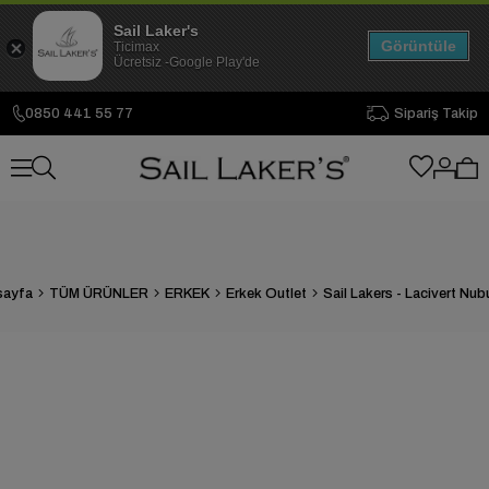
Sail Laker's
Görüntüle
Ticimax
Ücretsiz -Google Play'de
0850 441 55 77
Sipariş Takip
sayfa
TÜM ÜRÜNLER
ERKEK
Erkek Outlet