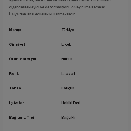
ayakkabılarda, hakiki deri ve birinci kalite deriler kullanılırken,
diğer destekleyici ve deformasyonu önleyici malzemeler
İtalya'dan ithal edilerek kullanmaktadır.
Menşei
Türkiye
Cinsiyet
Erkek
Ürün Materyal
Nubuk
Renk
Lacivert
Taban
Kauçuk
İç Astar
Hakiki Deri
Bağlama Tipi
Bağcıklı