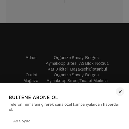
Adres:
Organize Sanayi Bölgesi,
Aymakoop Sitesi, A3 Blok, No:301
Kat:3 İkitelli Başakşehir/İstanbul
Outlet
Organize Sanayi Bölgesi,
Mağaza:
Aymakoop Sitesi,Ticaret Merkezi
Gişiri No:13 İkitelli Başakşehir/
İstanbul
BÜLTENE ABONE OL
Telefon:
0850 441 55 77
E-mail:
musterihizmetleri@saillakers.com.tr
Telefon numaranı girerek sana özel kampanyalardan haberdar
ERKEK
ol.
KADIN
KURUMSAL
MÜŞTERİ HİZMETLERİ