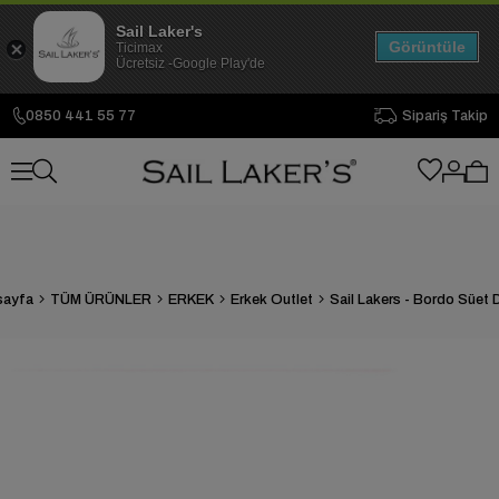
Sail Laker's
Görüntüle
Ticimax
Ücretsiz -Google Play'de
0850 441 55 77
Sipariş Takip
sayfa
TÜM ÜRÜNLER
ERKEK
Erkek Outlet