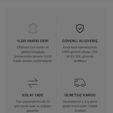
%100 HAKIKI DERI
GÜVENLI ALIŞVERIŞ
1958'den beri konfor ve
Kredi kartı ödemelerinde
şıklığın buluştuğu
100% güvenli altyapı, 256-
ürünlerimizin tamamı %100
bit EV SSL güvenlik
hakiki deriden üretilmektedir
sertifikası
KOLAY İADE
ÜCRETSIZ KARGO
Tüm alışverişlerinizde 14
Siparişleriniz 1-3 iş günü
gün içinde iade ve değişim
içinde teslim edilir. Üstelik
garantisi.
ücretsiz!