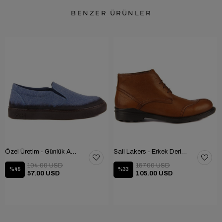
BENZER ÜRÜNLER
Özel Üretim - Günlük Ayakkabı 101-2630-11473
Sail Lakers - Erkek Deri Bot 102-1599-1458
104.00 USD
157.00 USD
%45
%33
57.00 USD
105.00 USD