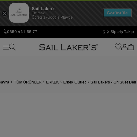
Sail Laker's
Görüntüle
Ticimax
Ücretsiz -Google Play'de
0850 441 55 77
Sipariş Takip
sayfa
TÜM ÜRÜNLER
ERKEK
Erkek Outlet