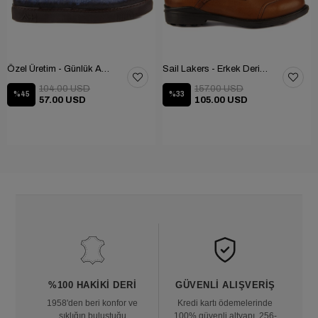
Özel Üretim - Günlük Ayakkabı 101-2630-11473
Sail Lakers - Erkek Deri Bot 102-1599-1458
104.00 USD
157.00 USD
%45
%33
57.00 USD
105.00 USD
%100 HAKIKI DERI
GÜVENLI ALIŞVERIŞ
1958'den beri konfor ve
Kredi kartı ödemelerinde
şıklığın buluştuğu
100% güvenli altyapı, 256-