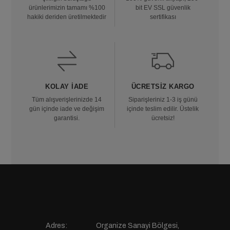
ürünlerimizin tamamı %100
bit EV SSL güvenlik
hakiki deriden üretilmektedir
sertifikası
KOLAY İADE
ÜCRETSIZ KARGO
Tüm alışverişlerinizde 14
Siparişleriniz 1-3 iş günü
gün içinde iade ve değişim
içinde teslim edilir. Üstelik
garantisi.
ücretsiz!
Adres:
Organize Sanayi Bölgesi,