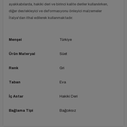
ayakkabılarda, hakiki deri ve birinci kalite deriler kullanılırken,
diğer destekleyici ve deformasyonu önleyici malzemeler
İtalya'dan ithal edilerek kullanmaktadır.
Menşei
Türkiye
Ürün Materyal
Süet
Renk
Gri
Taban
Eva
İç Astar
Hakiki Deri
Bağlama Tipi
Bağcıksız