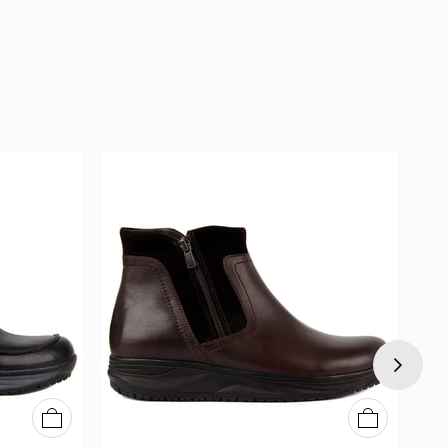
40
41
42
43
44
45
40
41
42
43
44
45