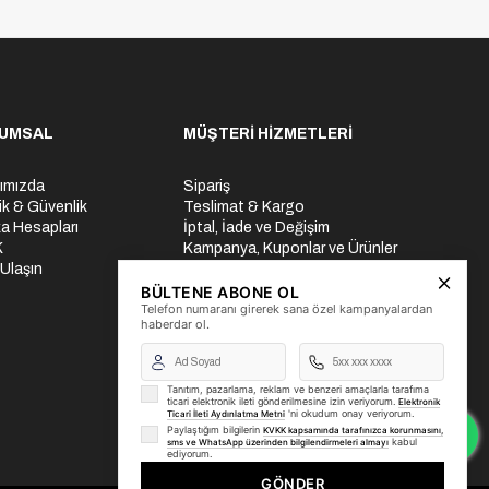
UMSAL
MÜŞTERİ HİZMETLERİ
ımızda
Sipariş
lik & Güvenlik
Teslimat & Kargo
a Hesapları
İptal, İade ve Değişim
K
Kampanya, Kuponlar ve Ürünler
 Ulaşın
Ödeme Seçenekleri
Üyelik İşlemleri
BÜLTENE ABONE OL
Telefon numaranı girerek sana özel kampanyalardan
Yurtdışı Gönderi
haberdar ol.
Tanıtım, pazarlama, reklam ve benzeri amaçlarla tarafıma
ticari elektronik ileti gönderilmesine izin veriyorum.
Elektronik
'ni okudum onay veriyorum.
Ticari İleti Aydınlatma Metni
Paylaştığım bilgilerin
KVKK kapsamında tarafınızca korunmasını,
kabul
sms ve WhatsApp üzerinden bilgilendirmeleri almayı
ediyorum.
GÖNDER