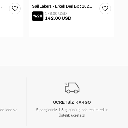
 Deri Bot 102-3168-65390
Sail Lakers - Erkek Deri Bot 102-2868-65390
178.00 USD
%20
%
142.00 USD
ÜCRETSIZ KARGO
nde iade ve
Siparişleriniz 1-3 iş günü içinde teslim edilir.
Üstelik ücretsiz!