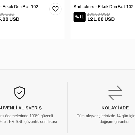
Sail Lakers - Erkek Deri Bot 102-1599-1458
Sail Lakers - Erkek
.00 USD
136.00 USD
%11
5.00 USD
121.00 USD
GÜVENLI ALIŞVERIŞ
KOLAY İADE
artı ödemelerinde 100% güvenli
Tüm alışverişlerinizde 14 gün içi
56-bit EV SSL güvenlik sertifikası
değişim garantisi.