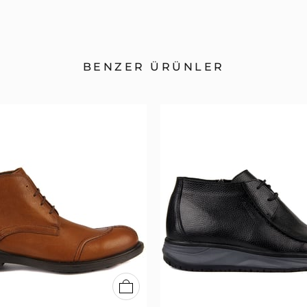
BENZER ÜRÜNLER
40
41
42