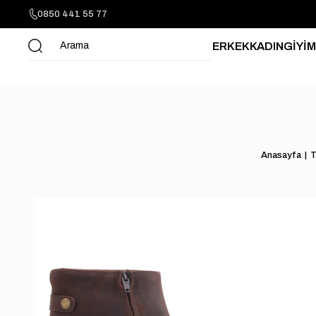
0850 441 55 77
ERKEK
KADIN
GİYİM
Anasayfa
T