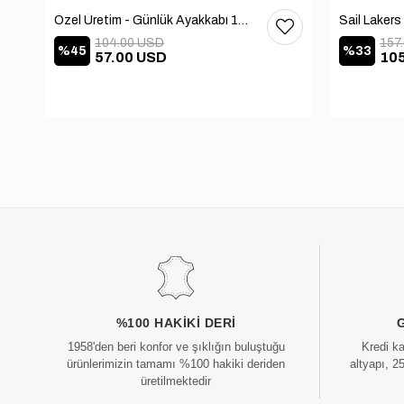
Özel Üretim - Günlük Ayakkabı 101-2630-11473
104.00 USD
157
%45
%33
57.00 USD
10
%100 HAKIKI DERI
1958'den beri konfor ve şıklığın buluştuğu
Kredi k
ürünlerimizin tamamı %100 hakiki deriden
altyapı, 2
üretilmektedir