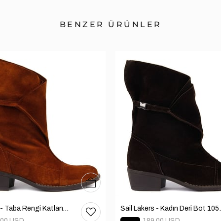
BENZER ÜRÜNLER
36
37
38
39
40
Sail Lakers - Taba Rengi Katlanabilir Kadın Deri Bot 105-2910-VENUS
Sail Lakers
.00 USD
189.00 USD