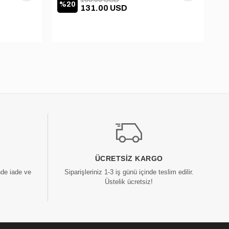
%20
%
131.00 USD
ÜCRETSIZ KARGO
nde iade ve
Siparişleriniz 1-3 iş günü içinde teslim edilir.
Üstelik ücretsiz!