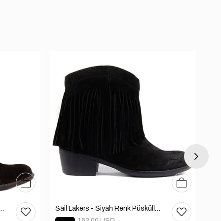
36
37
38
39
40
36
37
38
39
40
 - Kadın Deri Bot 105-2910-VENUS
Sail Lakers - Siyah Renk Püsküllü Kadın Süet Bot 105-2929-VENUS
163.00 USD