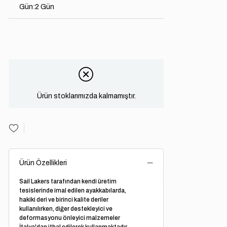
Gün
:
2 Gün
Ürün stoklarımızda kalmamıştır.
Ürün Özellikleri
Sail Lakers tarafından kendi üretim
tesislerinde imal edilen ayakkabılarda,
hakiki deri ve birinci kalite deriler
kullanılırken, diğer destekleyici ve
deformasyonu önleyici malzemeler
İtalya'dan ithal edilerek kullanmaktadır.