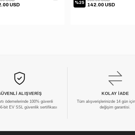
%25
2.00 USD
142.00 USD
GÜVENLI ALIŞVERIŞ
KOLAY İADE
artı ödemelerinde 100% güvenli
Tüm alışverişlerinizde 14 gün içi
56-bit EV SSL güvenlik sertifikası
değişim garantisi.