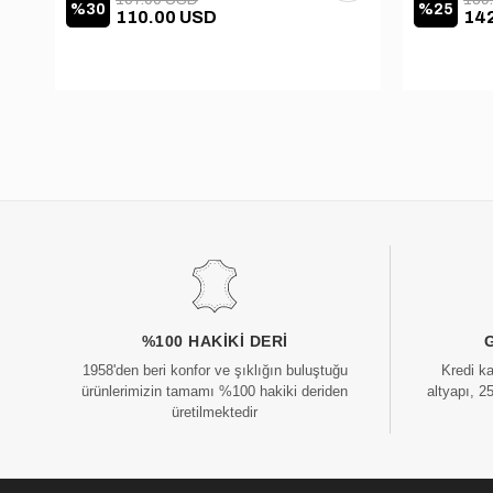
%30
%25
110.00 USD
14
%100 HAKIKI DERI
1958'den beri konfor ve şıklığın buluştuğu
Kredi k
ürünlerimizin tamamı %100 hakiki deriden
altyapı, 2
üretilmektedir