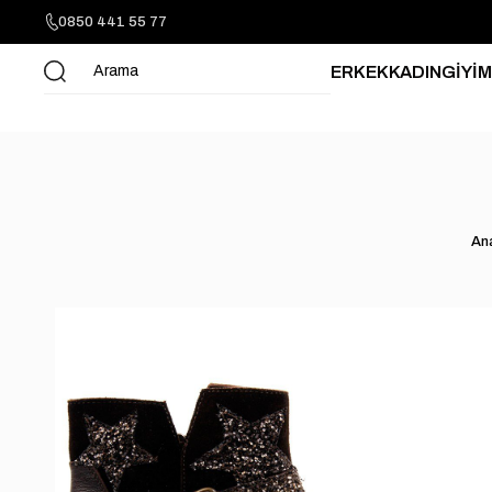
0850 441 55 77
ERKEK
KADIN
GİYİM
An