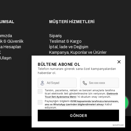
UMSAL
MÜŞTERİ HİZMETLERİ
ımızda
Sipariş
lik & Güvenlik
Teslimat & Kargo
a Hesapları
İptal, İade ve Değişim
K
Kampanya, Kuponlar ve Ürünler
 Ulaşın
Ödeme Seçenekleri
Üyelik İşlemleri
BÜLTENE ABONE OL
Telefon numaranı girerek sana özel kampanyalardan
Yurtdışı Gönderi
haberdar ol.
Tanıtım, pazarlama, reklam ve benzeri amaçlarla tarafıma
ticari elektronik ileti gönderilmesine izin veriyorum.
Elektronik
'ni okudum onay veriyorum.
Ticari İleti Aydınlatma Metni
Paylaştığım bilgilerin
KVKK kapsamında tarafınızca korunmasını,
kabul
sms ve WhatsApp üzerinden bilgilendirmeleri almayı
ediyorum.
GÖNDER