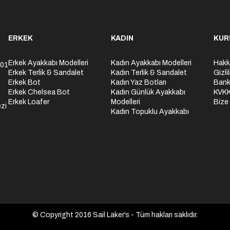
ERKEK
KADIN
KUR
Erkek Ayakkabı Modelleri
Kadın Ayakkabı Modelleri
Hakk
301
Erkek Terlik & Sandalet
Kadın Terlik & Sandalet
Gizli
Erkek Bot
Kadın Yaz Botları
Bank
Erkek Chelsea Bot
Kadın Günlük Ayakkabı
KVK
Erkek Loafer
Modelleri
Bize
zi
Kadın Topuklu Ayakkabı
© Copyright 2016 Sail Laker’s - Tüm hakları saklıdır.